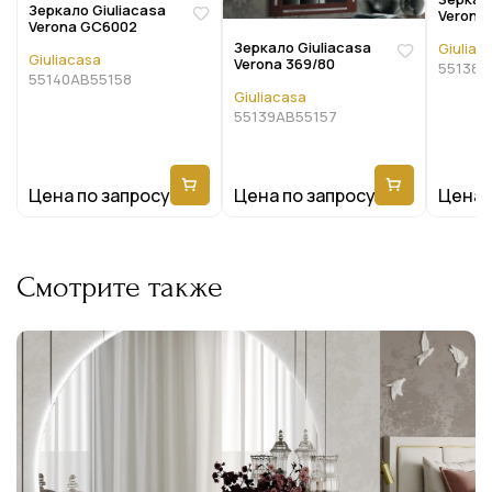
Зеркало Giuliacasa
Verona 
Verona GC6002
Зеркало Giuliacasa
Giuliac
Giuliacasa
Verona 369/80
55138A
55140AB55158
Giuliacasa
55139AB55157
Цена по запросу
Цена по запросу
Цена 
Смотрите также