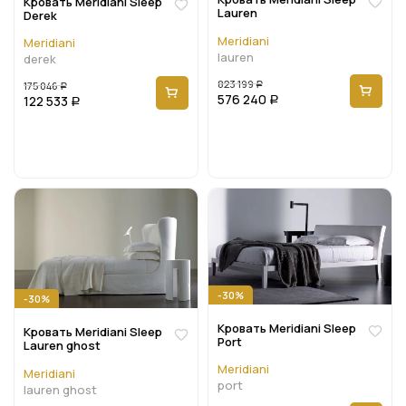
Кровать Meridiani Sleep
Lauren
Derek
Meridiani
Meridiani
lauren
derek
823 199
175 046
Р
Р
576 240
122 533
Р
Р
-30%
-30%
Кровать Meridiani Sleep
Кровать Meridiani Sleep
Port
Lauren ghost
Meridiani
Meridiani
port
lauren ghost