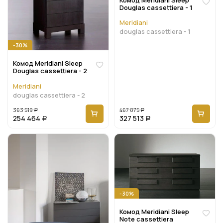
Комод Meridiani Sleep
Douglas cassettiera - 1
Meridiani
douglas cassettiera - 1
-30%
Комод Meridiani Sleep
Douglas cassettiera - 2
Meridiani
douglas cassettiera - 2
363 519
467 875
Р
Р
254 464
327 513
Р
Р
-30%
Комод Meridiani Sleep
Note cassettiera