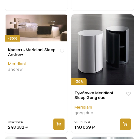
-30%
Кровать Meridiani Sleep
Andrew
Meridiani
andrew
-30%
Тумбочка Meridiani
Sleep Gong due
Meridiani
gong due
354 831
200 913
Р
Р
248 382
140 639
Р
Р