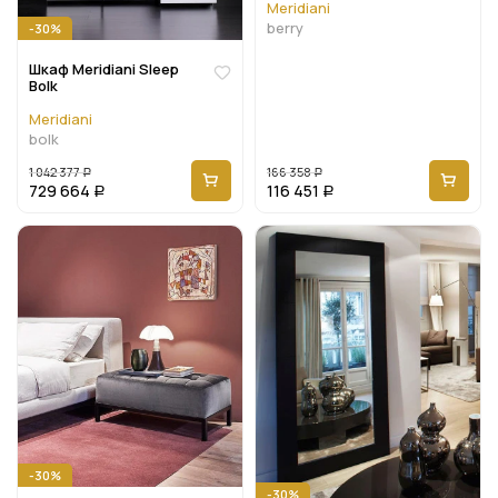
Meridiani
berry
-30%
Шкаф Meridiani Sleep
Bolk
Meridiani
bolk
1 042 377
166 358
Р
Р
729 664
116 451
Р
Р
-30%
-30%