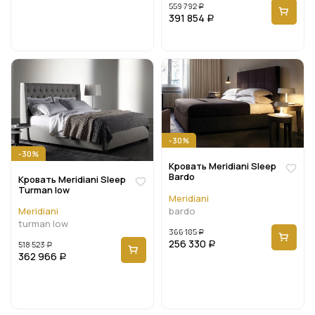
559 792
Р
391 854
Р
-30%
-30%
Кровать Meridiani Sleep
Bardo
Кровать Meridiani Sleep
Turman low
Meridiani
bardo
Meridiani
turman low
366 185
Р
256 330
518 523
Р
Р
362 966
Р