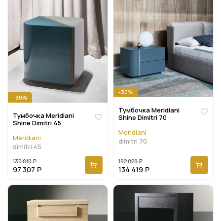
-30%
-30%
Тумбочка Meridiani
Тумбочка Meridiani
Shine Dimitri 70
Shine Dimitri 45
Meridiani
Meridiani
dimitri 70
dimitri 45
139 010
192 028
Р
Р
97 307
134 419
Р
Р