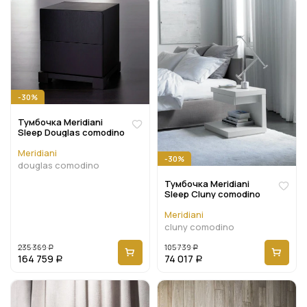
-30%
Тумбочка Meridiani
Sleep Douglas comodino
Meridiani
-30%
douglas comodino
Тумбочка Meridiani
Sleep Cluny comodino
Meridiani
cluny comodino
235 369
105 739
Р
Р
164 759
74 017
Р
Р