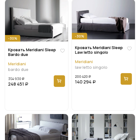
-30%
-30%
Кровать Meridiani Sleep
Кровать Meridiani Sleep
Law letto singolo
Bardo due
Meridiani
Meridiani
law letto singolo
bardo due
200 420
Р
354 930
Р
140 294
Р
248 451
Р