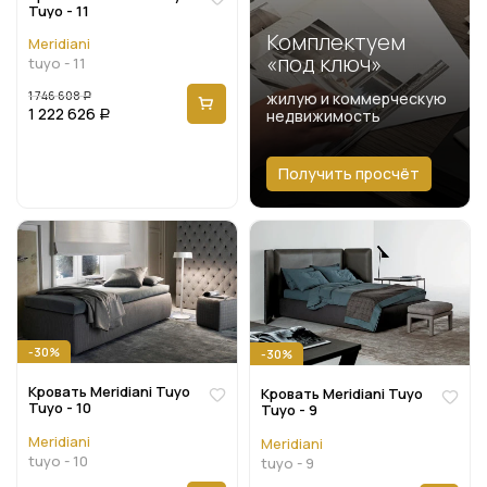
Tuyo - 11
Комплектуем
Meridiani
«под ключ»
tuyo - 11
1 746 608
жилую и коммерческую
Р
1 222 626
недвижимость
Р
Получить просчёт
-30%
-30%
Кровать Meridiani Tuyo
Кровать Meridiani Tuyo
Tuyo - 10
Tuyo - 9
Meridiani
Meridiani
tuyo - 10
tuyo - 9