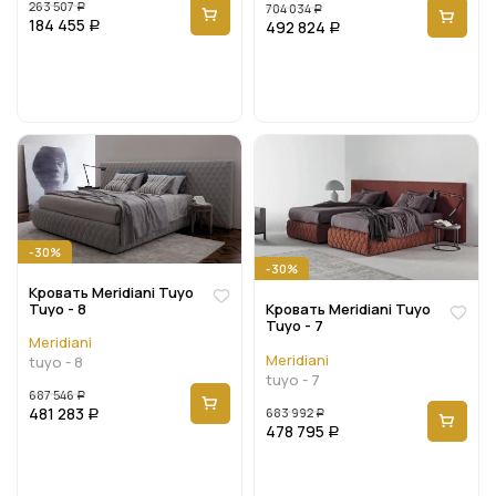
263 507
704 034
Р
Р
184 455
492 824
Р
Р
-30%
-30%
Кровать Meridiani Tuyo
Tuyo - 8
Кровать Meridiani Tuyo
Tuyo - 7
Meridiani
Meridiani
tuyo - 8
tuyo - 7
687 546
Р
481 283
683 992
Р
Р
478 795
Р