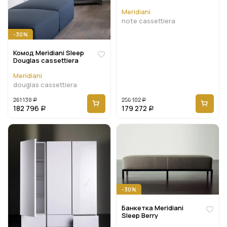
Meridiani
note cassettiera
-30%
Комод Meridiani Sleep
Douglas cassettiera
Meridiani
douglas cassettiera
261 138
256 102
Р
Р
182 796
179 272
Р
Р
-30%
Банкетка Meridiani
Sleep Berry