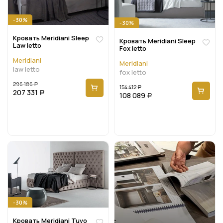
-30%
-30%
Кровать Meridiani Sleep
Кровать Meridiani Sleep
Law letto
Fox letto
Meridiani
Meridiani
law letto
fox letto
296 186
Р
154 412
Р
207 331
Р
108 089
Р
-30%
Кровать Meridiani Tuyo