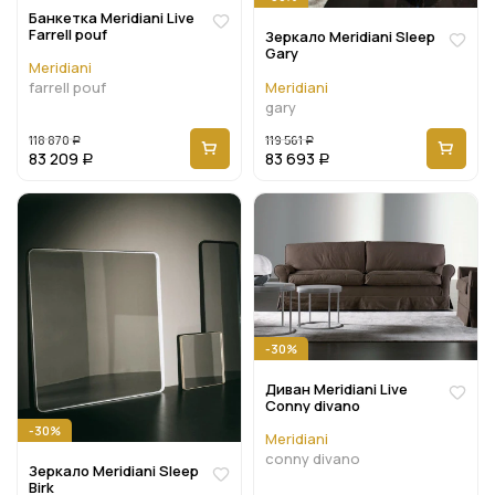
Банкетка Meridiani Live
Farrell pouf
Зеркало Meridiani Sleep
Gary
Meridiani
Meridiani
farrell pouf
gary
118 870
119 561
Р
Р
83 209
83 693
Р
Р
-30%
Диван Meridiani Live
Conny divano
-30%
Meridiani
conny divano
Зеркало Meridiani Sleep
Birk