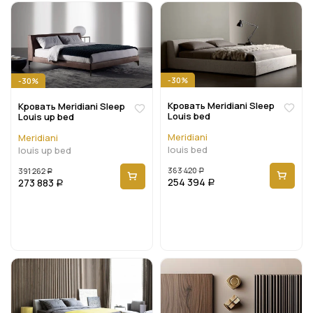
-30%
-30%
Кровать Meridiani Sleep
Кровать Meridiani Sleep
Louis bed
Louis up bed
Meridiani
Meridiani
louis bed
louis up bed
363 420
391 262
Р
Р
254 394
273 883
Р
Р