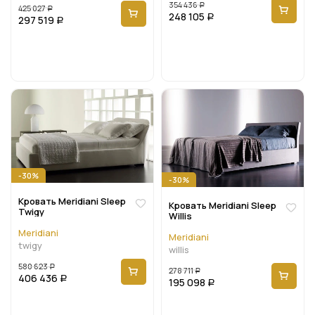
354 436
Р
425 027
Р
248 105
297 519
Р
Р
-30%
-30%
Кровать Meridiani Sleep
Кровать Meridiani Sleep
Twigy
Willis
Meridiani
Meridiani
twigy
willis
580 623
Р
278 711
Р
406 436
Р
195 098
Р