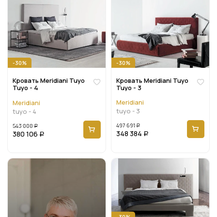
-30%
-30%
Кровать Meridiani Tuyo
Кровать Meridiani Tuyo
Tuyo - 3
Tuyo - 4
Meridiani
Meridiani
tuyo - 3
tuyo - 4
497 691
543 008
Р
Р
348 384
380 106
Р
Р
-30%