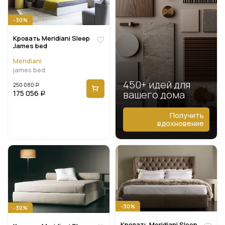
-30%
Кровать Meridiani Sleep
James bed
Meridiani
james bed
450+ идей для
250 080
Р
вашего дома
175 056
Р
Получить
вдохновение
-30%
-30%
Кровать Meridiani Sleep