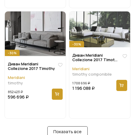
-30%
-30%
Диван Meridiani
Collezione 2017 Timothy
Диван Meridiani
componibile
Collezione 2017 Timothy
Meridiani
timothy componibile
Meridiani
timothy
1 708 696
Р
1 196 088
Р
852 423
Р
596 696
Р
Показать все