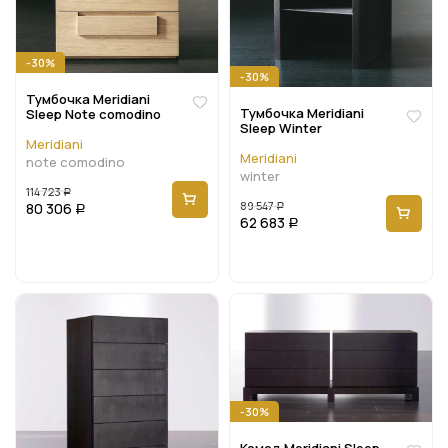
-30%
-30%
Тумбочка Meridiani
Тумбочка Meridiani
Sleep Note comodino
Sleep Winter
Meridiani
Meridiani
note comodino
winter
114 723
Р
89 547
80 306
Р
Р
62 683
Р
-30%