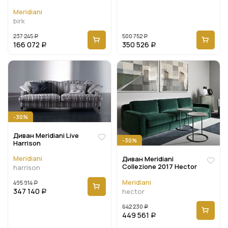
Meridiani
birk
237 245
500 752
Р
Р
166 072
350 526
Р
Р
-30%
Диван Meridiani Live
-30%
Harrison
Meridiani
Диван Meridiani
Collezione 2017 Hector
harrison
Meridiani
495 914
Р
347 140
hector
Р
642 230
Р
449 561
Р