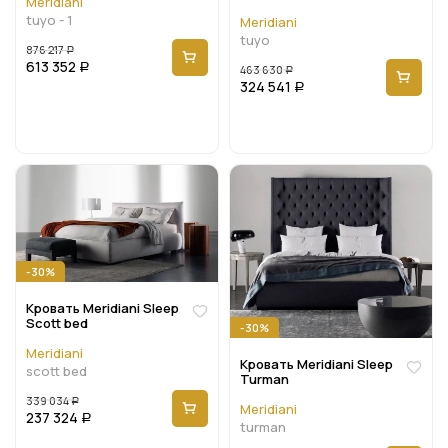
Meridiani
tuyo - 1
Meridiani
tuyo
876 217
Р
613 352
Р
463 630
Р
324 541
Р
-30%
Кровать Meridiani Sleep
Scott bed
-30%
Meridiani
Кровать Meridiani Sleep
scott bed
Turman
339 034
Р
Meridiani
237 324
Р
turman