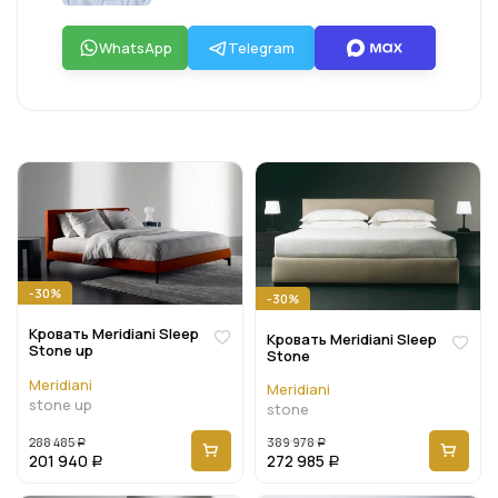
WhatsApp
Telegram
-30%
-30%
Кровать Meridiani Sleep
Кровать Meridiani Sleep
Stone up
Stone
Meridiani
Meridiani
stone up
stone
288 485
389 978
Р
Р
201 940
272 985
Р
Р