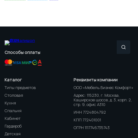
Способы оплаты
Каталог
Реквизиты компании
Типы предметов
ООО «Мебель Бизнес Комфорт»
Столовая
Адрес: 115230, г. Москва,
Каширское шоссе, д. 3, корп. 2,
Кухня
стр. 9, офис А310
Спальня
ИНН 7724804792
Кабинет
КПП 772401001
Гардероб
ОГРН 1117746735743
Детская