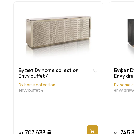
Буфет Dv home collection
Буфет Dv
Envy buffet 4
Envy dra
Dv home collection
Dv home c
envy buffet 4
envy drawe
707 633
745 
от
от
Р