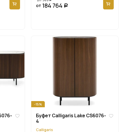
184 764
от
Р
-15%
6076-
Буфет Calligaris Lake CS6076-
4
Calligaris