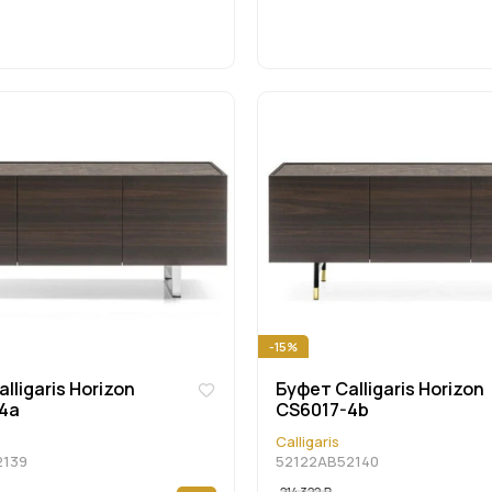
-15%
lligaris Horizon
Буфет Calligaris Horizon
4a
CS6017-4b
Calligaris
2139
52122AB52140
214 322
Р