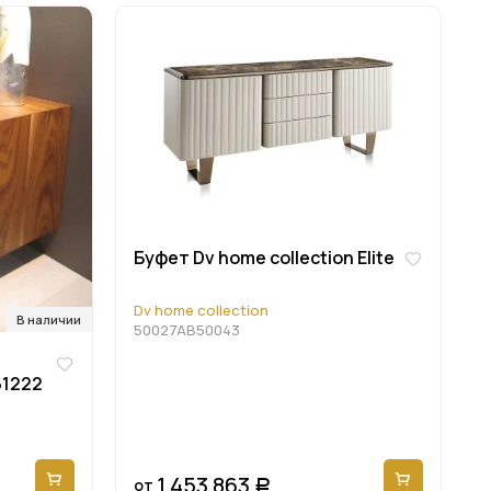
Буфет Dv home collection Elite
Dv home collection
В наличии
50027AB50043
61222
1 453 863
от
Р