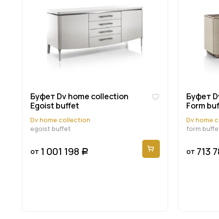
Буфет Dv home collection
Буфет Dv
Egoist buffet
Form buf
Dv home collection
Dv home c
egoist buffet
form buffe
1 001 198
713 7
от
от
Р