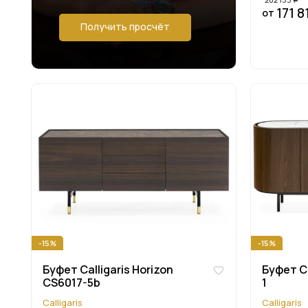
171 8
от
Получить просчёт
-15%
-15%
Буфет Calligaris Horizon
Буфет Ca
CS6017-5b
1
Calligaris
Calligaris