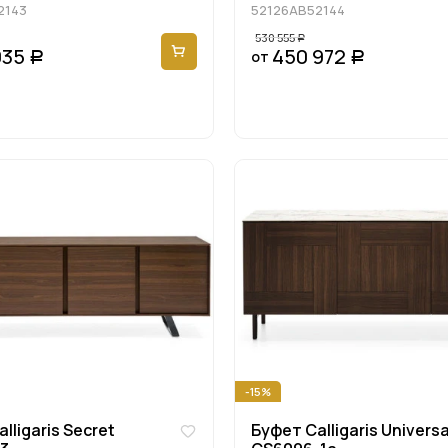
2143
52126AB52144
530 555
Р
035
450 972
от
Р
Р
-15%
lligaris Secret
Буфет Calligaris Universa