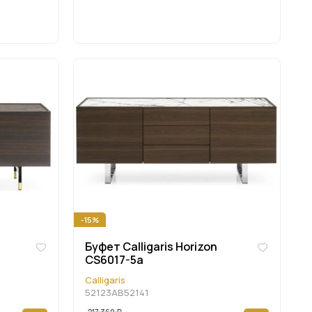
-15%
Буфет Calligaris Horizon
CS6017-5a
Calligaris
52123AB52141
217 369
Р