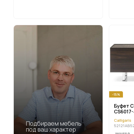
-15%
Буфет Ca
CS6017-
Calligaris
Подбираем мебель
52121AB5
под ваш характер
202 133
Р