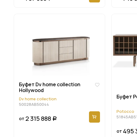
Буфет Dv home collection
Hollywood
Буфет P
Dv home collection
50028AB50044
Potocco
51845AB5
2 315 888
от
Р
495 
от