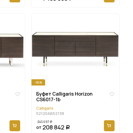
-15%
Буфет Calligaris Horizon
CS6017-1b
Calligaris
52120AB52138
245 697
Р
208 842
от
Р