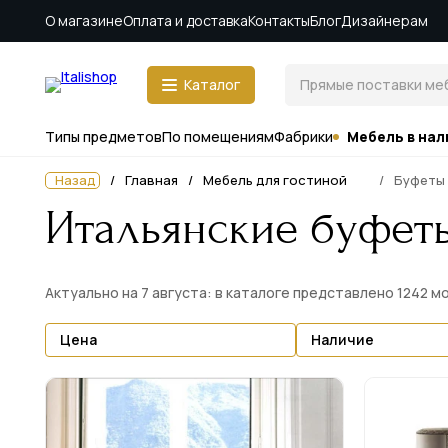
О магазине
Оплата и доставка
Контакты
Блог
Дизайнерам
Каталог
Типы предметов
По помещениям
Фабрики
Мебель в нал
Назад
Главная
Мебель для гостиной
Буфеты
Итальянские буфет
Актуально на 7 августа: в каталоге представлено 1242 
Цена
Наличие