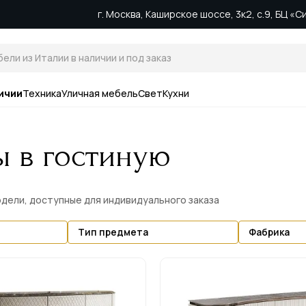
г. Москва, Каширское шоссе, 3к2, с.9, БЦ «
ичии
Техника
Уличная мебель
Свет
Кухни
ы в гостиную
модели, доступные для индивидуального заказа
Тип предмета
Фабрика