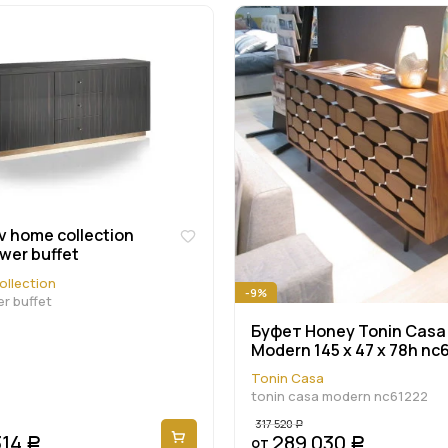
 home collection
wer buffet
ollection
-9%
r buffet
Буфет Honey Tonin Casa
Modern 145 x 47 x 78h nc
Tonin Casa
tonin casa modern nc61222
317 520
Р
314
289 030
от
Р
Р