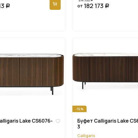
13
182 173
от
Р
Р
-15%
lligaris Lake CS6076-
Буфет Calligaris Lake CS
3
Calligaris