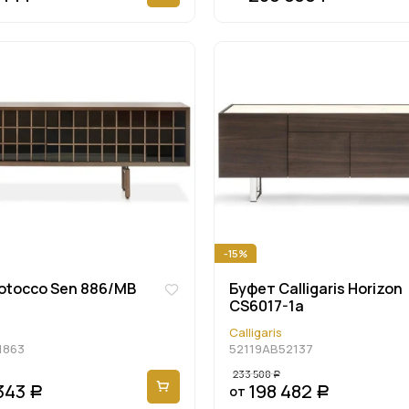
-15%
otocco Sen 886/MB
Буфет Calligaris Horizon
CS6017-1a
Calligaris
1863
52119AB52137
233 508
Р
343
198 482
от
Р
Р