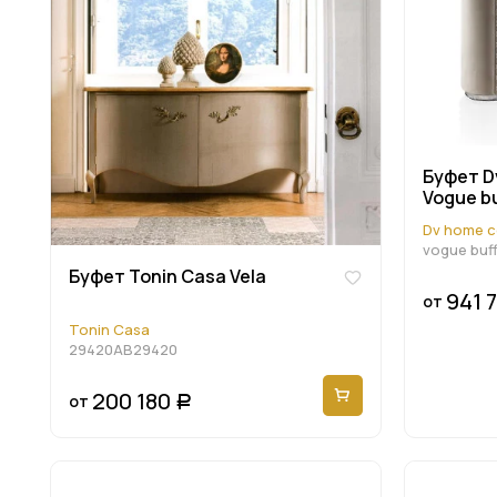
Буфет Dv
Vogue bu
Dv home c
vogue buff
Буфет Tonin Casa Vela
941 
от
Tonin Casa
29420AB29420
200 180
от
Р