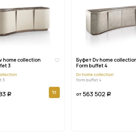
 home collection
Буфет Dv home collectio
fet 3
Form buffet 4
ollection
Dv home collection
t 3
form buffet 4
83
563 502
от
Р
Р