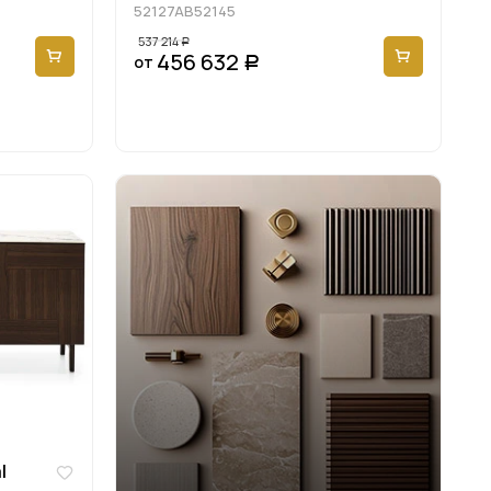
52127AB52145
537 214
Р
456 632
от
Р
l