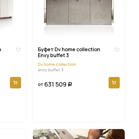
n
Буфет Dv home collection
Envy buffet 3
Dv home collection
envy buffet 3
631 509
от
Р