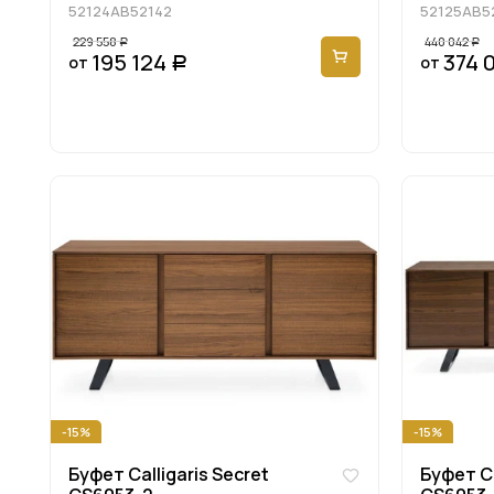
52124AB52142
52125AB5
229 558
440 042
Р
Р
195 124
374 
от
от
Р
-15%
-15%
Буфет Calligaris Secret
Буфет Ca