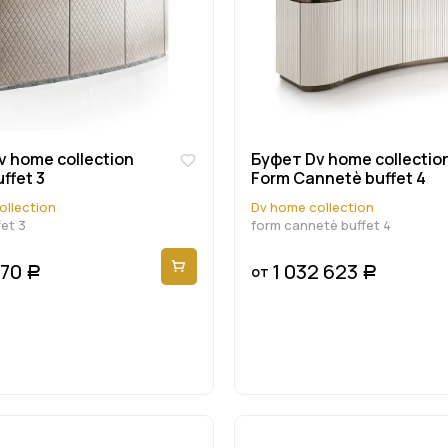
 home collection
Буфет Dv home collectio
ffet 3
Form Cannetè buffet 4
ollection
Dv home collection
et 3
form cannetè buffet 4
770
1 032 623
от
Р
Р