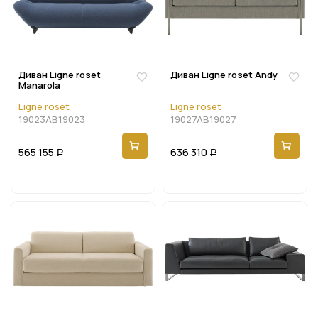
Диван Ligne roset
Диван Ligne roset Andy
Manarola
Ligne roset
Ligne roset
19023AB19023
19027AB19027
565 155
636 310
Р
Р