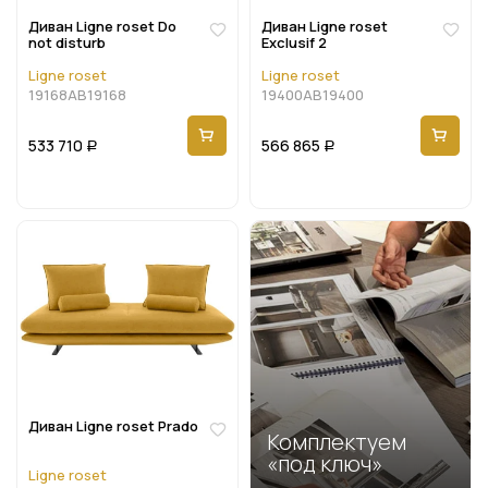
Диван Ligne roset Do
Диван Ligne roset
not disturb
Exclusif 2
Ligne roset
Ligne roset
19168AB19168
19400AB19400
533 710
566 865
Р
Р
Диван Ligne roset Prado
Комплектуем
«под ключ»
Ligne roset