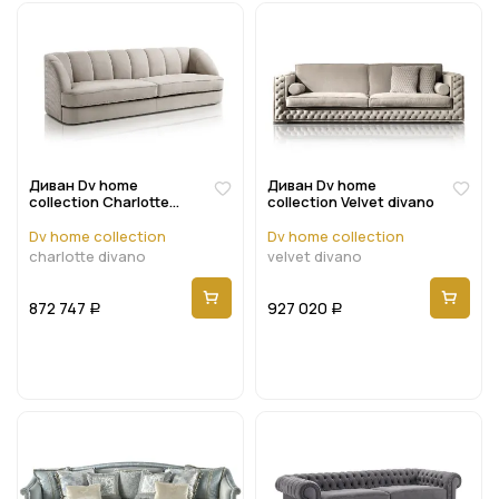
Диван Dv home
Диван Dv home
collection Charlotte
collection Velvet divano
divano
Dv home collection
Dv home collection
charlotte divano
velvet divano
872 747
927 020
Р
Р