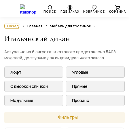
ПОИСК
ГДЕ ЗАКАЗ
ИЗБРАННОЕ
КОРЗИНА
Назад
Главная
Мебель для гостиной
Итальянский диван
Актуально на 6 августа: в каталоге представлено 5408
моделей, доступных для индивидуального заказа
Лофт
Угловые
С высокой спинкой
Прямые
Модульные
Прованс
Фильтры