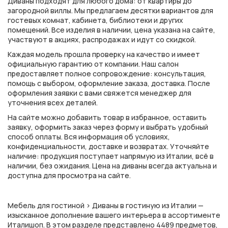
Диваны подходят для любого дома: от квартиры до
загородной виллы. Мы предлагаем десятки вариантов для
гостевых комнат, кабинета, библиотеки и других
помещений. Все изделия в наличии, цена указана на сайте,
участвуют в акциях, распродажах и идут со скидкой.
Каждая модель прошла проверку на качество и имеет
официальную гарантию от компании. Наш салон
предоставляет полное сопровождение: консультация,
помощь с выбором, оформление заказа, доставка. После
оформления заявки с вами свяжется менеджер для
уточнения всех деталей.
На сайте можно добавить товар в избранное, оставить
заявку, оформить заказ через форму и выбрать удобный
способ оплаты. Вся информация об условиях,
конфиденциальности, доставке и возвратах. Уточняйте
наличие: продукция поступает напрямую из Италии, всё в
наличии, без ожидания. Цена на диваны всегда актуальна и
доступна для просмотра на сайте.
Мебель для гостиной > Диваны в гостиную из Италии —
изысканное дополнение вашего интерьера в ассортименте
Италишоп. В этом разделе представлено 4489 предметов,