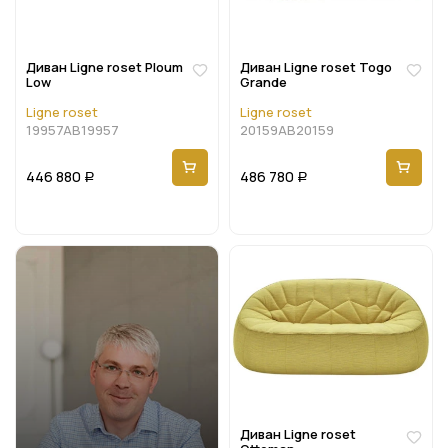
Диван Ligne roset Ploum
Диван Ligne roset Togo
Low
Grande
Ligne roset
Ligne roset
19957AB19957
20159AB20159
446 880
486 780
Р
Р
Диван Ligne roset