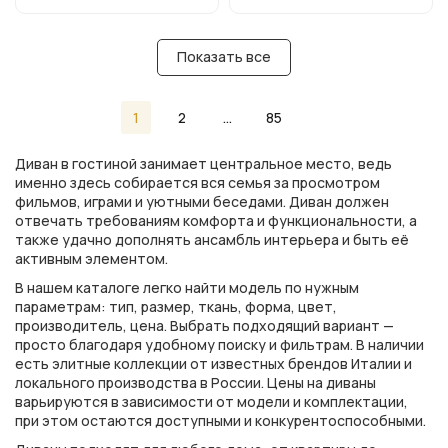
Показать все
1
2
...
85
Диван в гостиной занимает центральное место, ведь
именно здесь собирается вся семья за просмотром
фильмов, играми и уютными беседами. Диван должен
отвечать требованиям комфорта и функциональности, а
также удачно дополнять ансамбль интерьера и быть её
активным элементом.
В нашем каталоге легко найти модель по нужным
параметрам: тип, размер, ткань, форма, цвет,
производитель, цена. Выбрать подходящий вариант —
просто благодаря удобному поиску и фильтрам. В наличии
есть элитные коллекции от известных брендов Италии и
локального производства в России. Цены на диваны
варьируются в зависимости от модели и комплектации,
при этом остаются доступными и конкурентоспособными.