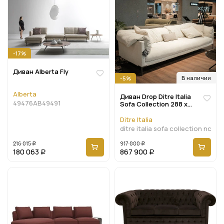
-17%
Диван Alberta Fly
В наличии
-5%
Alberta
Диван Drop Ditre Italia
49476AB49491
Sofa Collection 288 x
103 x 72h nc93211
Ditre Italia
ditre italia sofa collection nc932
216 015
917 800
Р
Р
180 063
867 900
Р
Р