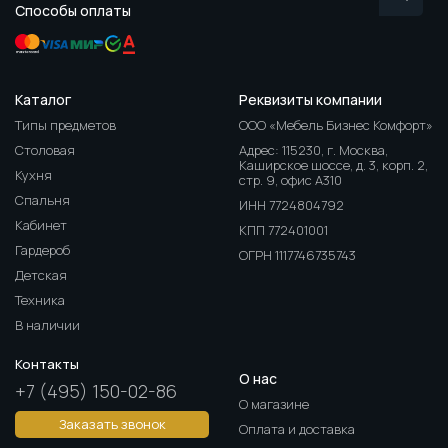
Способы оплаты
Каталог
Реквизиты компании
Типы предметов
ООО «Мебель Бизнес Комфорт»
Столовая
Адрес: 115230, г. Москва,
Каширское шоссе, д. 3, корп. 2,
Кухня
стр. 9, офис А310
Спальня
ИНН 7724804792
Кабинет
КПП 772401001
Гардероб
ОГРН 1117746735743
Детская
Техника
В наличии
Контакты
О нас
+7 (495) 150-02-86
О магазине
Заказать звонок
Оплата и доставка