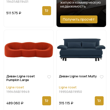
19401AB19401
жилую и коммерческую
недвижимость
511 575
Р
Получить просчёт
Диван Ligne roset
Диван Ligne roset Multy
Pumpkin Large
Ligne roset
Ligne roset
19949AB19949
19950AB19950
489 060
315 115
Р
Р