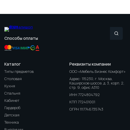
Способы оплаты
Каталог
Реквизиты компании
Типы предметов
ООО «Мебель Бизнес Комфорт»
Столовая
Адрес: 115230, г. Москва,
Каширское шоссе, д. 3, корп. 2,
Кухня
стр. 9, офис А310
Спальня
ИНН 7724804792
Кабинет
КПП 772401001
Гардероб
ОГРН 1117746735743
Детская
Техника
В наличии