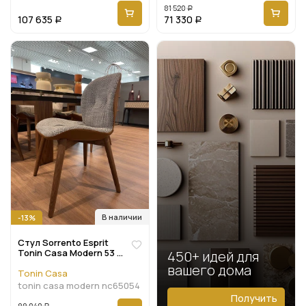
81 520
Р
107 635
71 330
Р
Р
В наличии
-13%
Стул Sorrento Esprit
Tonin Casa Modern 53 x
450+ идей для
52 x 85h nc65054
вашего дома
Tonin Casa
tonin casa modern nc65054
Получить
99 040