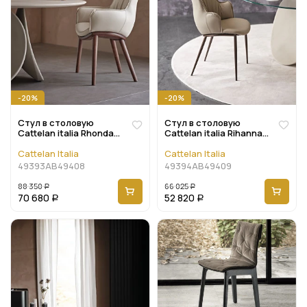
-20%
-20%
Стул в столовую
Стул в столовую
Cattelan italia Rhonda
Cattelan italia Rihanna
Wood
ML
Cattelan Italia
Cattelan Italia
49393AB49408
49394AB49409
88 350
66 025
Р
Р
70 680
52 820
Р
Р