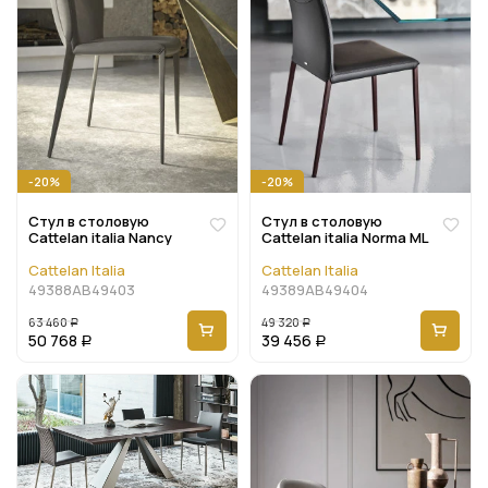
-20%
-20%
Стул в столовую
Стул в столовую
Cattelan italia Nancy
Cattelan italia Norma ML
Cattelan Italia
Cattelan Italia
49388AB49403
49389AB49404
63 460
49 320
Р
Р
50 768
39 456
Р
Р