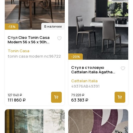
В наличии
-13%
Стул Cleo Tonin Casa
Modern 56 x 56 x 90h
nc96722
Tonin Casa
tonin casa modern nc96722
-20%
Стул в столовую
Cattelan italia Agatha
Flex
Cattelan Italia
49376AB49391
127 840
79 228
Р
Р
111 860
63 383
Р
Р