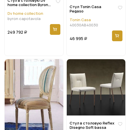
Стул в столовую Dv
home collection Byron
Стул Tonin Casa
capotavola
Pegaso
Dv home collection
byron capotavola
Tonin Casa
40030AB40030
249 792
Р
46 995
Р
Стул в столовую Reflex
Disegno Soft bassa