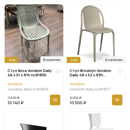
В наличии
В наличии
-14%
-14%
Стул Ibiza Vondom Daily
Стул Brooklyn Vondom
46 x 51 x 81h nc81856
Daily 48 x 52 x 83h
nc81857
Vondom
Vondom
vondom daily nc81856
vondom daily nc81857
11 830
12 250
Р
Р
10 140
10 500
Р
Р