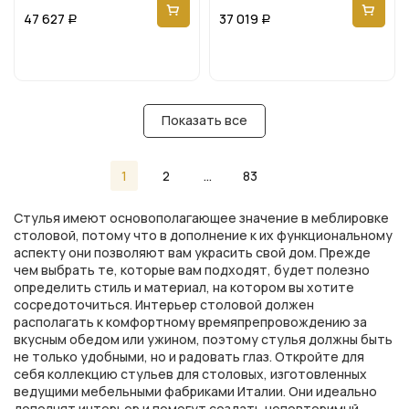
47 627
37 019
Р
Р
Показать все
1
2
...
83
Стулья имеют основополагающее значение в меблировке
столовой, потому что в дополнение к их функциональному
аспекту они позволяют вам украсить свой дом. Прежде
чем выбрать те, которые вам подходят, будет полезно
определить стиль и материал, на котором вы хотите
сосредоточиться. Интерьер столовой должен
располагать к комфортному времяпрепровождению за
вкусным обедом или ужином, поэтому стулья должны быть
не только удобными, но и радовать глаз. Откройте для
себя коллекцию стульев для столовых, изготовленных
ведущими мебельными фабриками Италии. Они идеально
дополнят интерьер и помогут создать неповторимый