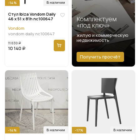
В наличии
-14%
Стул Ibiza Vondom Daily
Комплектуем
46 x 51 x 81h nc100647
«под ключ»
Vondom
vondom daily nc100647
жилую и коммерческую
недвижимость
11 830
Р
10 140
Р
Получить просчёт
В наличии
В наличии
-14%
-17%