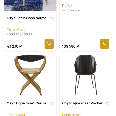
Reflex
soft bassa
Стул Tonin Casa Norma
Tonin Casa
40033AB40033
43 230
109 586
Р
Р
Стул Ligne roset Curule
Стул Ligne roset Rocher
Ligne roset
Ligne roset