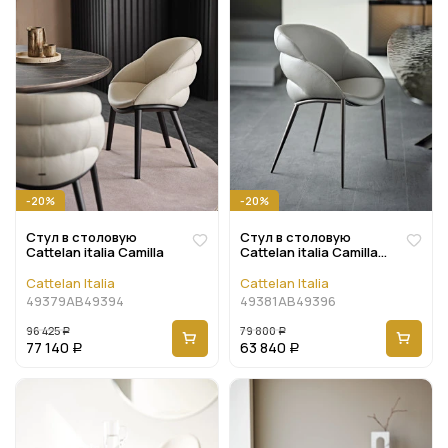
-20%
-20%
Стул в столовую
Стул в столовую
Cattelan italia Camilla
Cattelan italia Camilla
ML
Cattelan Italia
Cattelan Italia
49379AB49394
49381AB49396
96 425
79 800
Р
Р
77 140
63 840
Р
Р