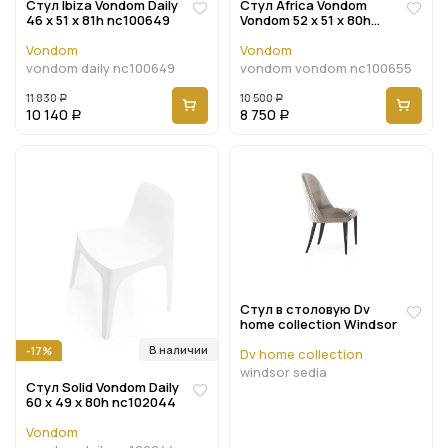
Стул Ibiza Vondom Daily
Стул Africa Vondom
46 x 51 x 81h nc100649
Vondom 52 x 51 x 80h
nc100655
Vondom
Vondom
vondom daily nc100649
vondom vondom nc100655
11 830
10 500
Р
Р
10 140
8 750
Р
Р
Стул в столовую Dv
home collection Windsor
В наличии
-17%
Dv home collection
windsor sedia
Стул Solid Vondom Daily
60 x 49 x 80h nc102044
Vondom