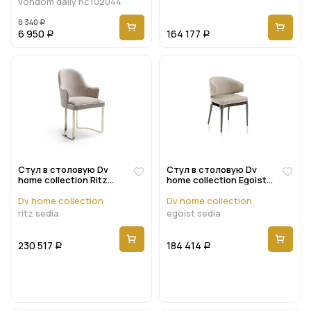
vondom daily nc102044
8 340
Р
6 950
164 177
Р
Р
Стул в столовую Dv
Стул в столовую Dv
home collection Ritz
home collection Egoist
sedia
sedia
Dv home collection
Dv home collection
ritz sedia
egoist sedia
230 517
184 414
Р
Р