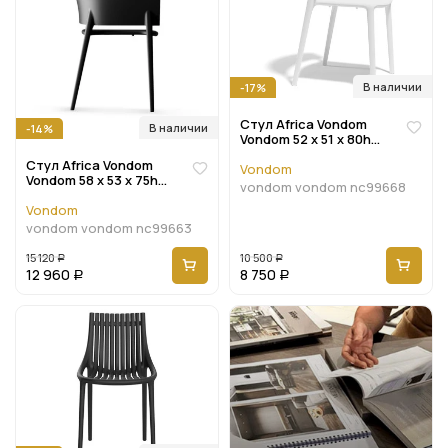
В наличии
-17%
Стул Africa Vondom
В наличии
-14%
Vondom 52 x 51 x 80h
nc99668
Стул Africa Vondom
Vondom
Vondom 58 x 53 x 75h
vondom vondom nc99668
nc99663
Vondom
vondom vondom nc99663
15 120
10 500
Р
Р
12 960
8 750
Р
Р