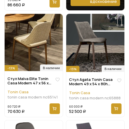
вдохновение
Р
86 660
Р
В наличии
-13%
В наличии
-13%
Стул Malva Elite Tonin
Стул Agata Tonin Casa
Casa Modern 47 x 56 x
Modern 49 x 54 x 80h
83h nc65141
nc65888
Tonin Casa
Tonin Casa
tonin casa modern nc65141
tonin casa modern nc65888
80 720
60 000
Р
Р
70 630
52 500
Р
Р