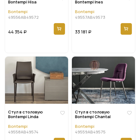
Bontempi Hisa
Bontempi Ines
Bontempi
Bontempi
49556AB49572
49557AB49573
44 354
33 181
Р
Р
Стул в столовую
Стул в столовую
Bontempi Linda
Bontempi Chantal
Bontempi
Bontempi
49558AB49574
49559AB49575