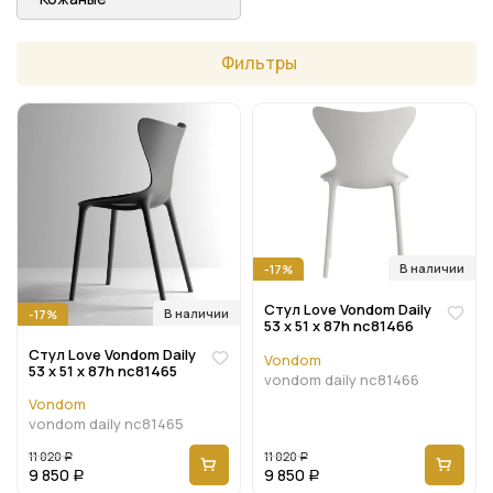
Фильтры
В наличии
-17%
Стул Love Vondom Daily
В наличии
-17%
53 x 51 x 87h nc81466
Стул Love Vondom Daily
Vondom
53 x 51 x 87h nc81465
vondom daily nc81466
Vondom
vondom daily nc81465
11 820
11 820
Р
Р
9 850
9 850
Р
Р