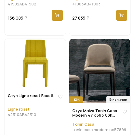
41902AB41902
41903AB41903
156 085
27 835
Р
Р
Стул Ligne roset Facett
В наличии
-13%
Ligne roset
Стул Malva Tonin Casa
42310AB42310
Modern 47 x 56 x 83h
nc57899
Tonin Casa
tonin casa modern nc57899