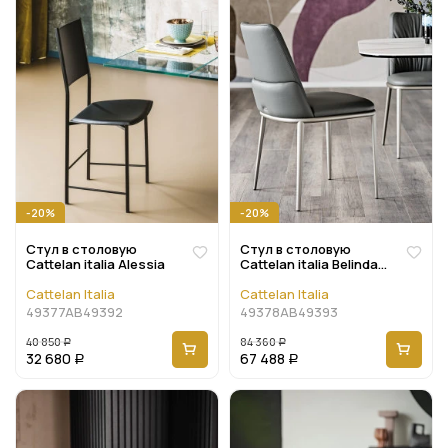
-20%
-20%
Стул в столовую
Стул в столовую
Cattelan italia Alessia
Cattelan italia Belinda
ML
Cattelan Italia
Cattelan Italia
49377AB49392
49378AB49393
40 850
84 360
Р
Р
32 680
67 488
Р
Р