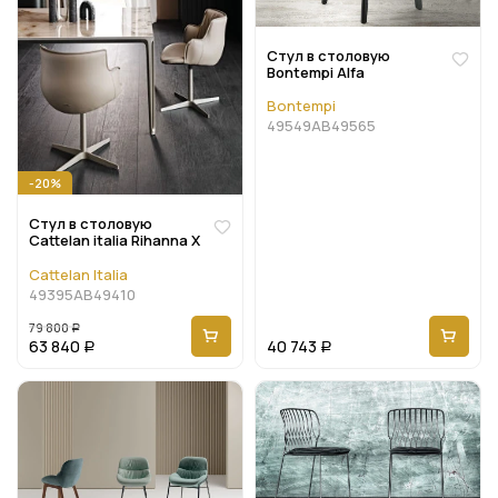
Стул в столовую
Bontempi Alfa
Bontempi
49549AB49565
-20%
Стул в столовую
Cattelan italia Rihanna X
Cattelan Italia
49395AB49410
79 800
Р
63 840
40 743
Р
Р