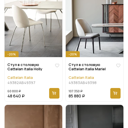
-20%
-20%
Стул в столовую
Стул в столовую
Cattelan italia Holly
Cattelan italia Mariel
Cattelan Italia
Cattelan Italia
49382AB49397
49383AB49398
60 800
107 350
Р
Р
48 640
85 880
Р
Р