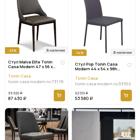
В наличии
-13%
В наличии
-14%
Стул Malva Elite Tonin
Стул Pop Tonin Casa
Casa Modern 47 x 56 x
Modern 44 x 54 x 98h
83h nc73178
nc93352
Tonin Casa
Tonin Casa
tonin casa modern nc73178
tonin casa modern nc93352
99 920
62 510
Р
Р
87 430
53 580
Р
Р