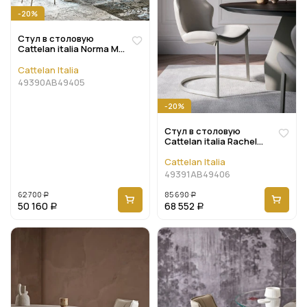
-20%
Стул в столовую
Cattelan italia Norma ML
Couture
Cattelan Italia
49390AB49405
-20%
Стул в столовую
Cattelan italia Rachel
Cantilever
Cattelan Italia
49391AB49406
62 700
85 690
Р
Р
50 160
68 552
Р
Р