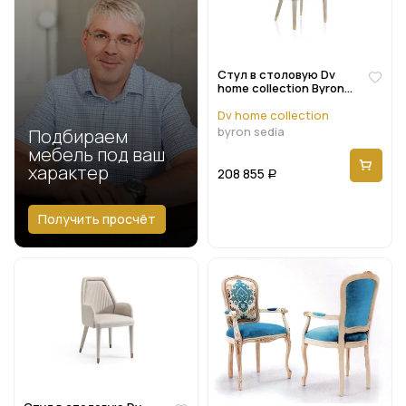
Стул в столовую Dv
home collection Byron
sedia
Dv home collection
byron sedia
Подбираем
мебель под ваш
характер
208 855
Р
Получить просчёт