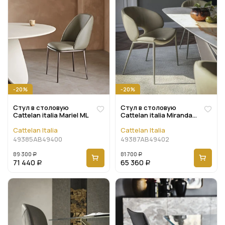
-20%
-20%
Стул в столовую
Стул в столовую
Cattelan italia Mariel ML
Cattelan italia Miranda
ML
Cattelan Italia
Cattelan Italia
49385AB49400
49387AB49402
89 300
81 700
Р
Р
71 440
65 360
Р
Р