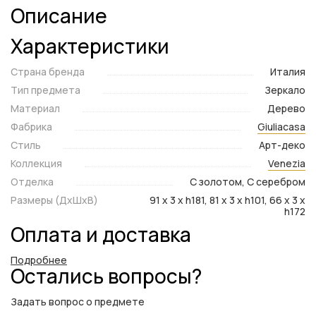
Описание
Характеристики
Страна бренда
Италия
Тип предмета
Зеркало
Материал
Дерево
Фабрика
Giuliacasa
Стиль
Арт-деко
Коллекция
Venezia
Отделка
С золотом, С серебром
Размеры (ДxШxВ)
91 x 3 x h181, 81 x 3 x h101, 66 x 3 x
h172
Оплата и доставка
Подробнее
Остались вопросы?
Задать вопрос о предмете