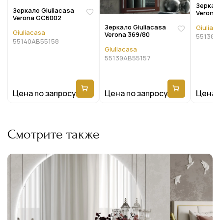
Зеркало
Зеркало Giuliacasa
Verona 
Verona GC6002
Зеркало Giuliacasa
Giuliac
Giuliacasa
Verona 369/80
55138A
55140AB55158
Giuliacasa
55139AB55157
Цена по запросу
Цена по запросу
Цена 
Смотрите также