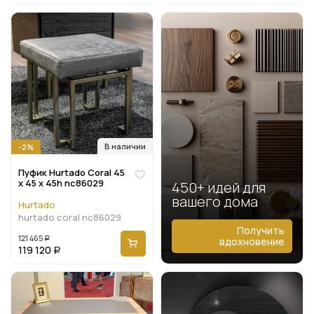
В наличии
-2%
Пуфик Hurtado Coral 45
x 45 x 45h nc86029
450+ идей для
вашего дома
Hurtado
hurtado coral nc86029
Получить
121 465
вдохновение
Р
119 120
Р