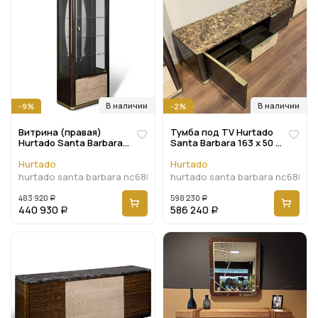
В наличии
В наличии
-9%
-2%
Витрина (правая)
Тумба под TV Hurtado
Hurtado Santa Barbara
Santa Barbara 163 x 50 x
70 x 40 x 185h nc68828
45h nc68830
Hurtado
Hurtado
hurtado santa barbara nc68828
hurtado santa barbara nc68830
483 920
598 230
Р
Р
440 930
586 240
Р
Р