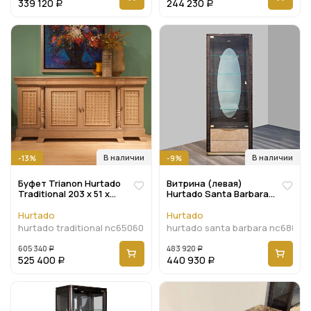
339 120
244 230
Р
Р
В наличии
В наличии
-13%
-9%
Буфет Trianon Hurtado
Витрина (левая)
Traditional 203 x 51 x
Hurtado Santa Barbara
97h nc65060
70 x 40 x 185h nc68826
Hurtado
Hurtado
hurtado traditional nc65060
hurtado santa barbara nc68826
605 340
483 920
Р
Р
525 400
440 930
Р
Р