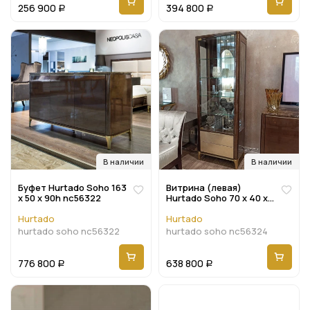
256 900
394 800
Р
Р
В наличии
В наличии
Буфет Hurtado Soho 163
Витрина (левая)
x 50 x 90h nc56322
Hurtado Soho 70 x 40 x
195h nc56324
Hurtado
Hurtado
hurtado soho nc56322
hurtado soho nc56324
776 800
638 800
Р
Р