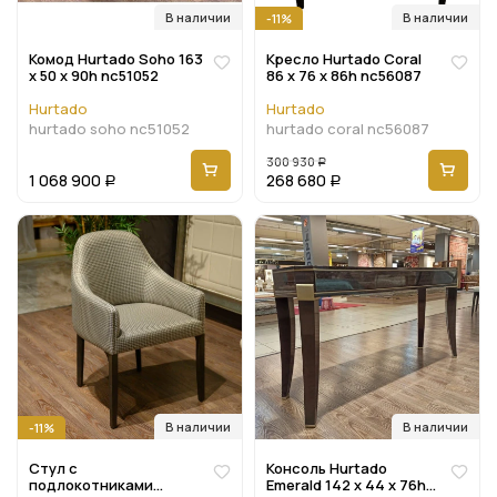
В наличии
В наличии
-11%
Комод Hurtado Soho 163
Кресло Hurtado Coral
x 50 x 90h nc51052
86 x 76 x 86h nc56087
Hurtado
Hurtado
hurtado soho nc51052
hurtado coral nc56087
300 930
Р
1 068 900
268 680
Р
Р
В наличии
В наличии
-11%
Стул с
Консоль Hurtado
подлокотниками
Emerald 142 x 44 x 76h