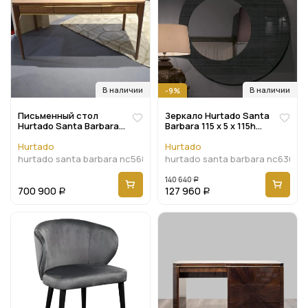
В наличии
В наличии
-9%
Письменный стол
Зеркало Hurtado Santa
Hurtado Santa Barbara
Barbara 115 x 5 x 115h
143 x 75 x 76h nc56858
nc63036
Hurtado
Hurtado
hurtado santa barbara nc56858
hurtado santa barbara nc63036
140 640
Р
700 900
127 960
Р
Р