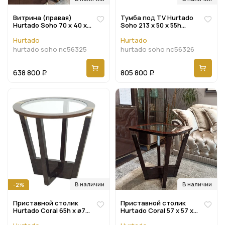
Витрина (правая)
Тумба под TV Hurtado
Hurtado Soho 70 x 40 x
Soho 213 x 50 x 55h
195h nc56325
nc56326
Hurtado
Hurtado
hurtado soho nc56325
hurtado soho nc56326
638 800
805 800
Р
Р
В наличии
В наличии
-2%
Приставной столик
Приставной столик
Hurtado Coral 65h x ø70
Hurtado Coral 57 x 57 x
nc56034
65h nc56341