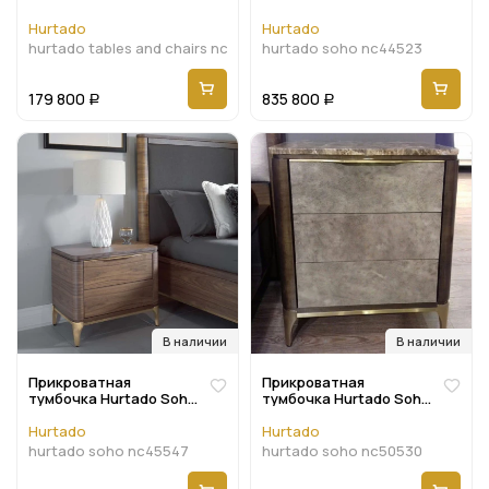
nc101469
Hurtado
Hurtado
hurtado tables and chairs nc101469
hurtado soho nc44523
179 800
835 800
Р
Р
В наличии
В наличии
Прикроватная
Прикроватная
тумбочка Hurtado Soho
тумбочка Hurtado Soho
63 x 45 x 56h nc45547
63 x 45 x 74h nc50530
Hurtado
Hurtado
hurtado soho nc45547
hurtado soho nc50530