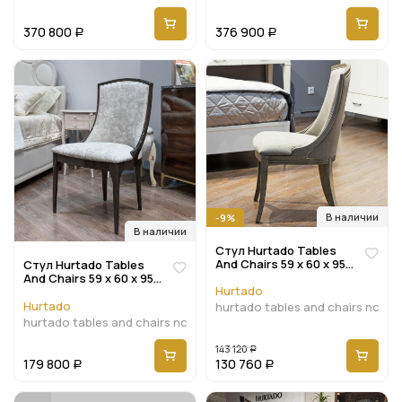
370 800
376 900
Р
Р
В наличии
-9%
В наличии
Стул Hurtado Tables
And Chairs 59 x 60 x 95h
Стул Hurtado Tables
nc68648
And Chairs 59 x 60 x 95h
Hurtado
nc65064
Hurtado
hurtado tables and chairs nc68
hurtado tables and chairs nc65064
143 120
Р
179 800
130 760
Р
Р