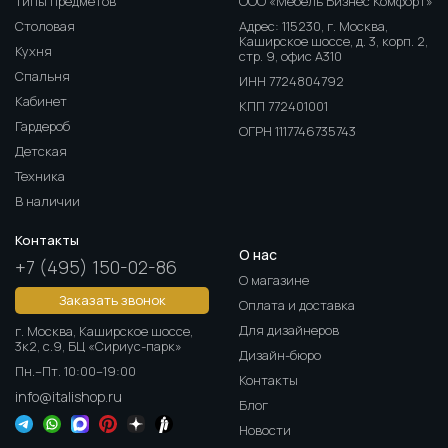
Типы предметов
ООО «Мебель Бизнес Комфорт»
Столовая
Адрес: 115230, г. Москва,
Каширское шоссе, д. 3, корп. 2,
Кухня
стр. 9, офис А310
Спальня
ИНН 7724804792
Кабинет
КПП 772401001
Гардероб
ОГРН 1117746735743
Детская
Техника
В наличии
Контакты
О нас
+7 (495) 150-02-86
О магазине
Заказать звонок
Оплата и доставка
Для дизайнеров
г. Москва, Каширское шоссе,
3к2, с.9, БЦ «Сириус-парк»
Дизайн-бюро
Пн.–Пт. 10:00–19:00
Контакты
info@italishop.ru
Блог
Новости