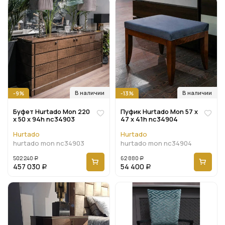
В наличии
В наличии
-9%
-13%
Буфет Hurtado Mon 220
Пуфик Hurtado Mon 57 x
x 50 x 94h nc34903
47 x 41h nc34904
Hurtado
Hurtado
hurtado mon nc34903
hurtado mon nc34904
502 240
62 880
Р
Р
457 030
54 400
Р
Р