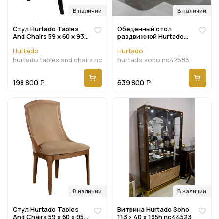
В наличии
В наличии
Стул Hurtado Tables
Обеденный стол
And Chairs 59 x 60 x 93h
раздвижной Hurtado
nc96446
Soho 213/313 x 119 x 76h
nc42585
Hurtado
Hurtado
hurtado tables and chairs nc96446
hurtado soho nc42585
198 800
639 800
Р
Р
В наличии
В наличии
Стул Hurtado Tables
Витрина Hurtado Soho
And Chairs 59 x 60 x 95h
113 x 40 x 195h nc44523