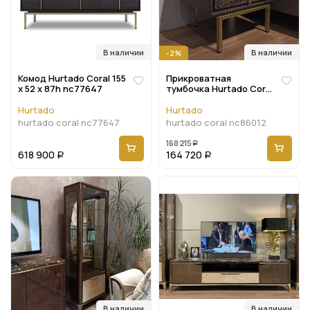
В наличии
В наличии
-2%
Комод Hurtado Coral 155
Прикроватная
x 52 x 87h nc77647
тумбочка Hurtado Coral
55 x 47 x 57h nc86012
Hurtado
Hurtado
hurtado coral nc77647
hurtado coral nc86012
168 215
Р
618 900
164 720
Р
Р
В наличии
В наличии