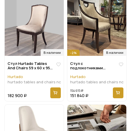
В наличии
В наличии
-2%
Стул Hurtado Tables
Стул с
And Chairs 59 x 60 x 95h
подлокотниками
nc75842
Hurtado Tables And
Chairs 59 x 60 x 93h
Hurtado
Hurtado
nc86028
hurtado tables and chairs nc75842
hurtado tables and chairs nc86
154 615
Р
182 900
151 840
Р
Р