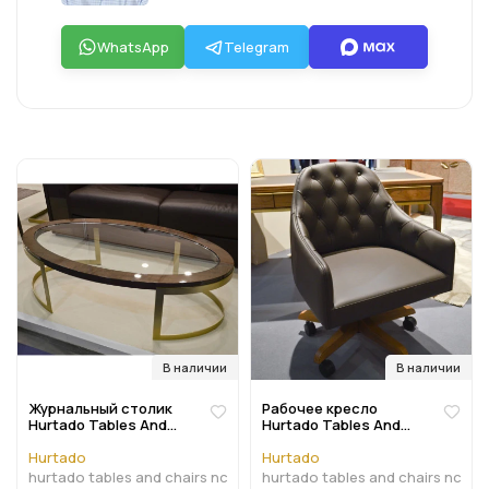
WhatsApp
Telegram
В наличии
В наличии
Журнальный столик
Рабочее кресло
Hurtado Tables And
Hurtado Tables And
Chairs 130 x 70 x 38h
Chairs 62 x 61 x 91h
nc44538
nc56859
Hurtado
Hurtado
hurtado tables and chairs nc44538
hurtado tables and chairs nc56