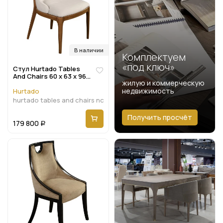
В наличии
Комплектуем
«под ключ»
Стул Hurtado Tables
And Chairs 60 x 63 x 96h
жилую и коммерческую
nc94300
недвижимость
Hurtado
hurtado tables and chairs nc94300
Получить просчёт
179 800
Р