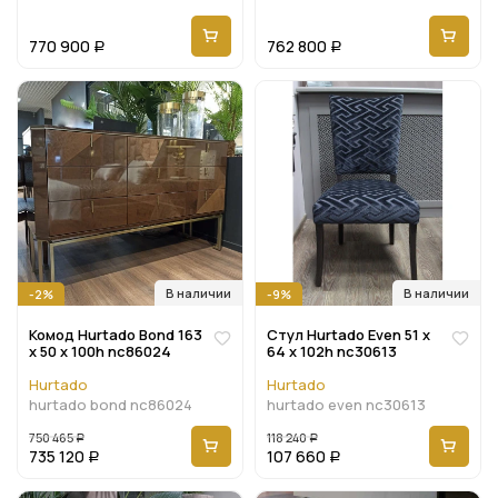
770 900
762 800
Р
Р
В наличии
В наличии
-2%
-9%
Комод Hurtado Bond 163
Стул Hurtado Even 51 x
x 50 x 100h nc86024
64 x 102h nc30613
Hurtado
Hurtado
hurtado bond nc86024
hurtado even nc30613
750 465
118 240
Р
Р
735 120
107 660
Р
Р