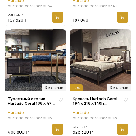
Hurtado
Hurtado
hurtado coral nc56034
hurtado coral nc56341
201 365
Р
197 520
187 840
Р
Р
В наличии
В наличии
-2%
Туалетный столик
Кровать Hurtado Coral
Hurtado Coral 136 x 47 x
194 x 216 x 140h
75h nc86015
nc86018
Hurtado
Hurtado
hurtado coral nc86015
hurtado coral nc86018
537 115
Р
468 800
526 320
Р
Р