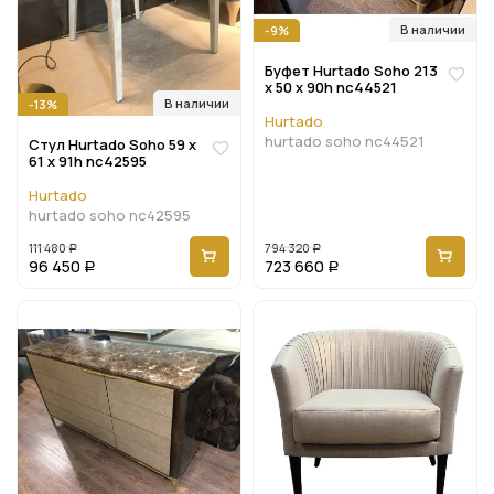
В наличии
-9%
Буфет Hurtado Soho 213
x 50 x 90h nc44521
В наличии
-13%
Hurtado
hurtado soho nc44521
Стул Hurtado Soho 59 x
61 x 91h nc42595
Hurtado
hurtado soho nc42595
111 480
794 320
Р
Р
96 450
723 660
Р
Р