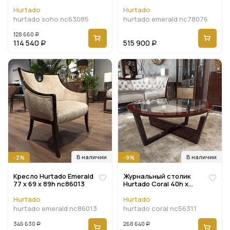
Hurtado Soho 62 x 61 x
nc78076
91h nc63085
Hurtado
Hurtado
hurtado soho nc63085
hurtado emerald nc78076
128 660
Р
114 540
515 900
Р
Р
В наличии
В наличии
-2%
-9%
Кресло Hurtado Emerald
Журнальный столик
77 x 69 x 89h nc86013
Hurtado Coral 40h x
ø100 nc56311
Hurtado
Hurtado
hurtado emerald nc86013
hurtado coral nc56311
346 630
268 640
Р
Р