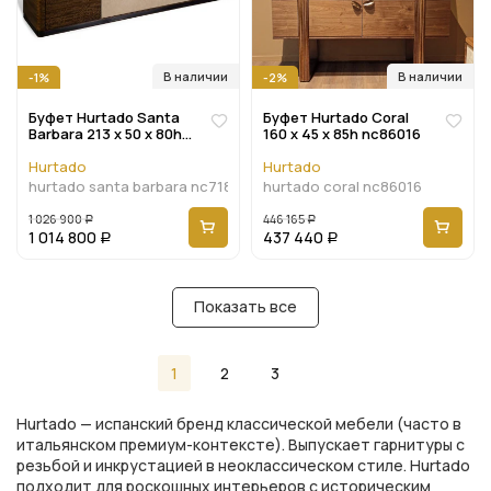
В наличии
В наличии
-1%
-2%
Буфет Hurtado Santa
Буфет Hurtado Coral
Barbara 213 x 50 x 80h
160 x 45 x 85h nc86016
nc71888
Hurtado
Hurtado
hurtado santa barbara nc71888
hurtado coral nc86016
1 026 900
446 165
Р
Р
1 014 800
437 440
Р
Р
Показать все
1
2
3
Hurtado — испанский бренд классической мебели (часто в
итальянском премиум-контексте). Выпускает гарнитуры с
резьбой и инкрустацией в неоклассическом стиле. Hurtado
подходит для роскошных интерьеров с историческим