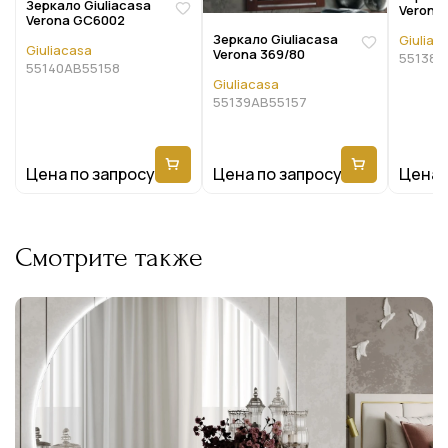
Зеркало Giuliacasa
Verona 
Verona GC6002
Зеркало Giuliacasa
Giuliac
Giuliacasa
Verona 369/80
55138A
55140AB55158
Giuliacasa
55139AB55157
Цена по запросу
Цена по запросу
Цена 
Смотрите также