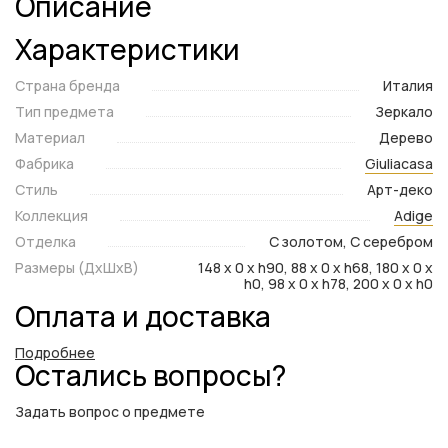
Описание
Характеристики
Страна бренда
Италия
Тип предмета
Зеркало
Материал
Дерево
Фабрика
Giuliacasa
Стиль
Арт-деко
Коллекция
Adige
Отделка
С золотом, С серебром
Размеры (ДxШxВ)
148 x 0 x h90, 88 x 0 x h68, 180 x 0 x
h0, 98 x 0 x h78, 200 x 0 x h0
Оплата и доставка
Подробнее
Остались вопросы?
Задать вопрос о предмете