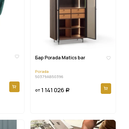
Бaр Porada Matics bar
Porada
50379AB50396
1 141 026
от
Р