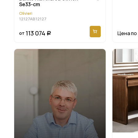
Se33-cm
Olivieri
12127AB12127
113 074
Цена по
от
Р