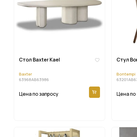
Cтол Baxter Kael
Cтул Bo
Baxter
Bontempi
63968AB63986
63201AB6
Цена по запросу
Цена по