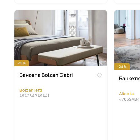
-15%
-24%
Банкета Bolzan Gabri
Банкетка
Bolzan letti
Alberta
49426AB49441
47862AB4