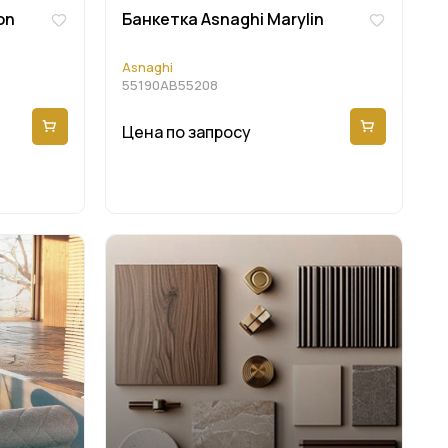
on
Банкетка Asnaghi Marylin
Asnaghi
55190AB55208
Цена по запросу