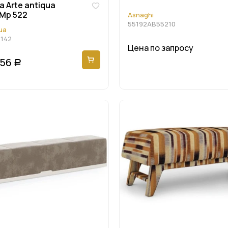
 Arte antiqua
 Mp 522
Asnaghi
55192AB55210
ua
142
Цена по запросу
856
Р