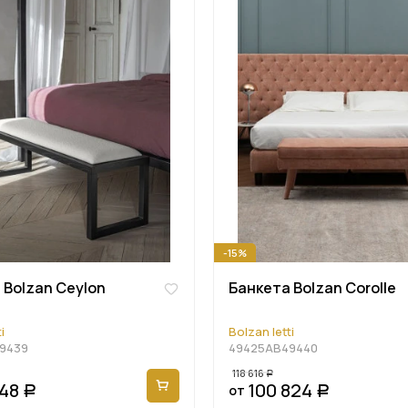
-15%
 Bolzan Ceylon
Банкета Bolzan Corolle
i
Bolzan letti
9439
49425AB49440
118 616
Р
048
100 824
от
Р
Р