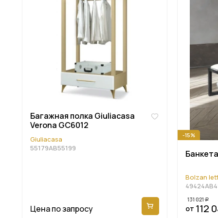
Багажная полка Giuliacasa
Verona GC6012
-15%
Giuliacasa
55179AB55199
Банкета
Bolzan lett
49424AB4
131 821
Р
112 
Цена по запросу
от