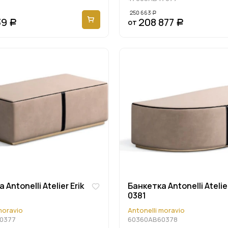
250 663
Р
39
208 877
от
Р
Р
Antonelli Atelier Erik
Банкетка Antonelli Atelier
0381
moravio
Antonelli moravio
0377
60360AB60378