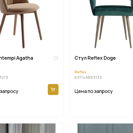
ntempi Agatha
Cтул Reflex Doge
Reflex
3219
63114AB63132
 запросу
Цена по запросу