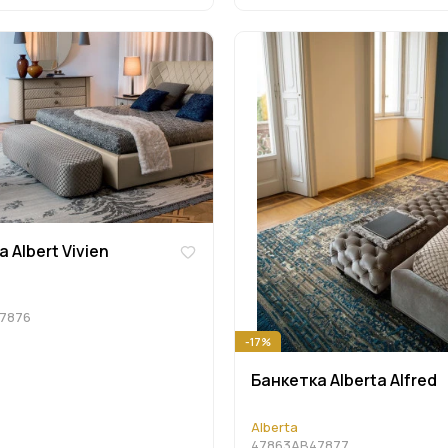
 Albert Vivien
7876
-17%
Банкетка Alberta Alfred
Alberta
47863AB47877