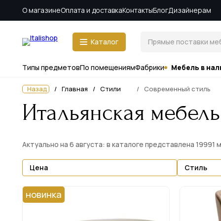
О магазине
Оплата и доставка
Контакты
Блог
Дизайнерам
Каталог
Типы предметов
По помещениям
Фабрики
Мебель в нал
Назад
Главная
Стили
Современный стиль
Итальянская мебель
Актуально на 6 августа: в каталоге представлена 19991 
Цена
Стиль
новинка