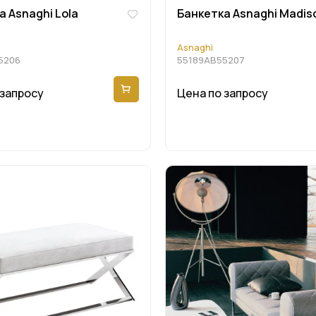
а Asnaghi Lola
Банкетка Asnaghi Madis
Asnaghi
5206
55189AB55207
 запросу
Цена по запросу