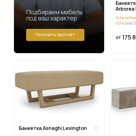
Банкетка
Arborea
Подбираем мебель
под ваш характер
Arte antiq
12142AB12
Получить просчёт
175 
от
Банкетка Asnaghi Lexington