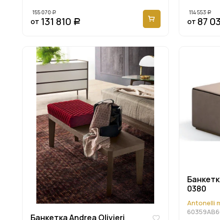
155 070
114 553
Р
Р
131 810
87 0
от
от
Р
Банкетка 
0380
Antonelli 
60359AB6
Банкетка Andrea Olivieri