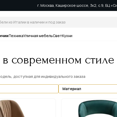
г. Москва, Каширское шоссе, 3к2, с.9, БЦ «
ичии
Техника
Уличная мебель
Свет
Кухни
 в современном стиле
модель, доступная для индивидуального заказа
Материал