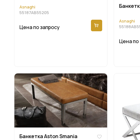
Банкетк
Asnaghi
55187AB55205
Asnaghi
55188AB5
Цена по запросу
Цена по
Банкетка Aston Smania