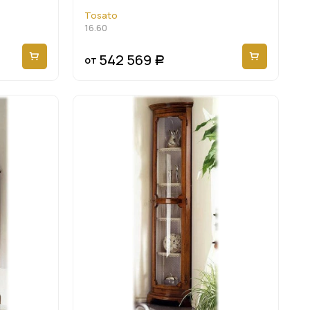
Tosato
16.60
542 569
от
Р