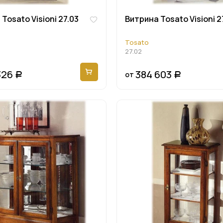
Tosato Visioni 27.03
Витрина Tosato Visioni 2
Tosato
27.02
326
384 603
от
Р
Р