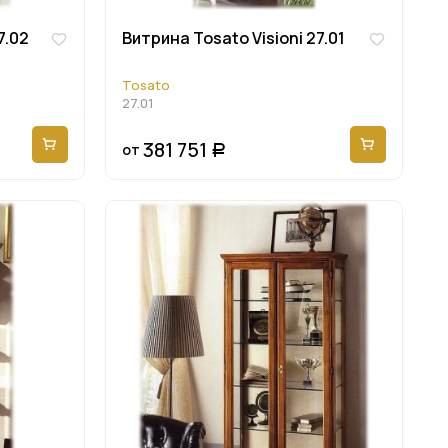
7.02
Витрина Tosato Visioni 27.01
Tosato
27.01
381 751
от
Р