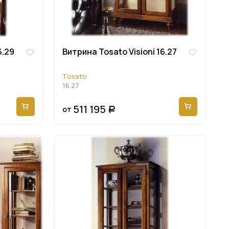
6.29
Витрина Tosato Visioni 16.27
Tosato
16.27
511 195
от
Р