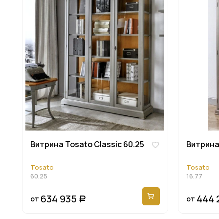
Витрина Tosato Classic 60.25
Витрина 
Tosato
Tosato
60.25
16.77
634 935
444 
от
от
Р