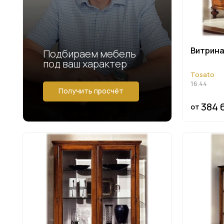
Витрина 
Подбираем мебель
под ваш характер
Tosato
16.44
Получить просчёт
384 
от