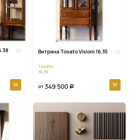
6.38
Витрина Tosato Visioni 16.35
Tosato
16.35
349 500
от
Р