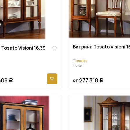
Витрина Tosato Visioni 1
Tosato Visioni 16.39
Tosato
16.38
608
277 318
от
Р
Р