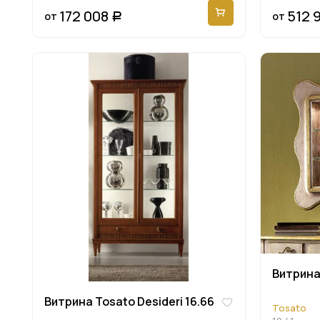
172 008
512 
от
от
Р
Витрина 
Витрина Tosato Desideri 16.66
Tosato