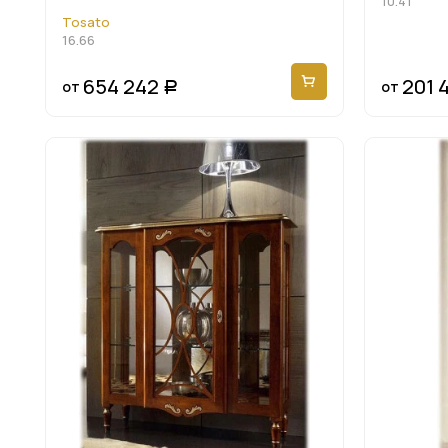
10.41
Tosato
16.66
654 242
201 
от
от
Р