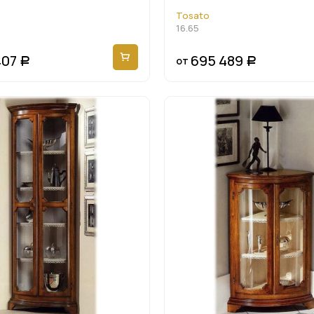
Tosato
16.65
407
695 489
от
Р
Р