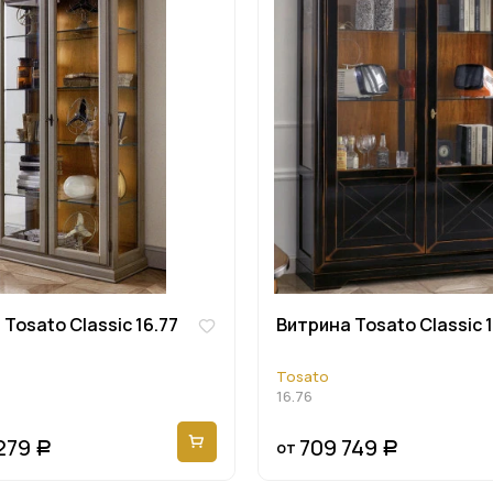
Tosato Classic 16.77
Витрина Tosato Classic 
Tosato
16.76
279
709 749
от
Р
Р