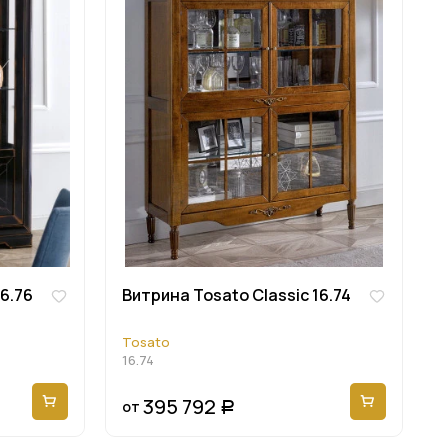
16.76
Витрина Tosato Classic 16.74
Tosato
16.74
395 792
от
Р