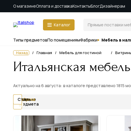
О магазине
Оплата и доставка
Контакты
Блог
Дизайнерам
Каталог
Типы предметов
По помещениям
Фабрики
Мебель в нал
Назад
Главная
Мебель для гостиной
Витрин
Итальянская мебель
Актуально на 6 августа: в каталоге представлено 1815 м
Цена
Наличие
Тип
Фабрика
Стиль
предмета
1