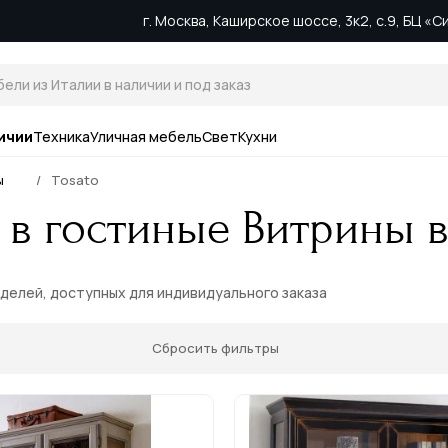
г. Москва, Каширское шоссе, 3к2, с.9, БЦ «
ичии
Техника
Уличная мебель
Свет
Кухни
ы
Tosato
 в гостиные Витрины в
оделей, доступных для индивидуального заказа
Сбросить фильтры