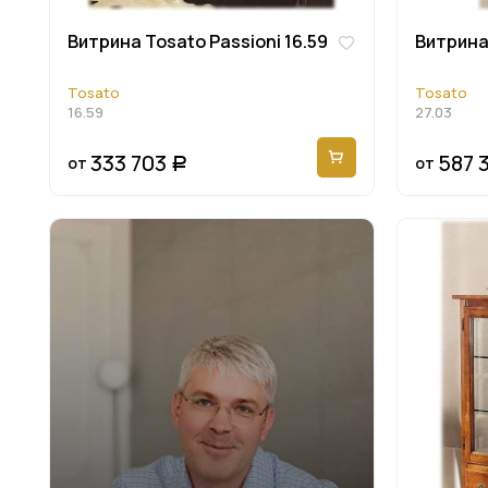
Витрина Tosato Passioni 16.59
Витрина 
Tosato
Tosato
16.59
27.03
333 703
587 
от
от
Р