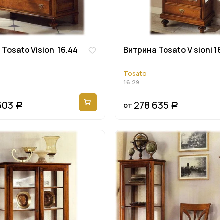
Tosato Visioni 16.44
Витрина Tosato Visioni 1
Tosato
16.29
603
278 635
от
Р
Р