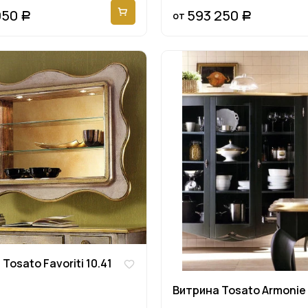
950
593 250
от
Р
Р
Tosato Favoriti 10.41
Витрина Tosato Armonie 