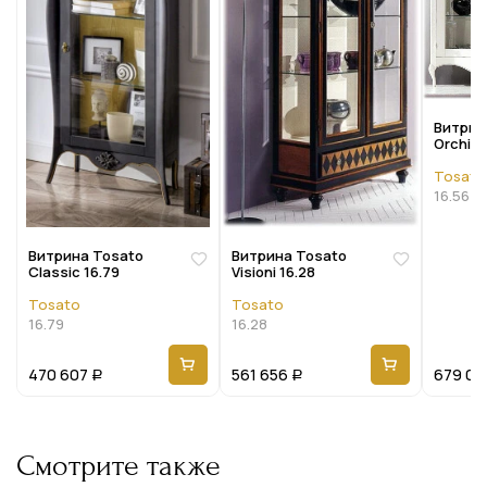
Витрин
Orchide
Tosato
16.56
Витрина Tosato
Витрина Tosato
Classic 16.79
Visioni 16.28
Tosato
Tosato
16.79
16.28
470 607
561 656
679 03
Р
Р
Смотрите также