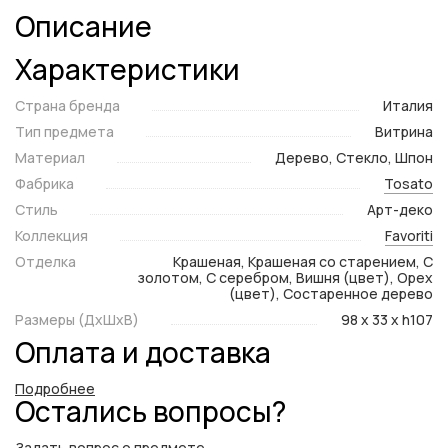
Описание
Характеристики
Страна бренда
Италия
Тип предмета
Витрина
Материал
Дерево, Стекло, Шпон
Фабрика
Tosato
Стиль
Арт-деко
Коллекция
Favoriti
Отделка
Крашеная, Крашеная со старением, С
золотом, С серебром, Вишня (цвет), Орех
(цвет), Состаренное дерево
Размеры (ДxШxВ)
98 x 33 x h107
Оплата и доставка
Подробнее
Остались вопросы?
Задать вопрос о предмете