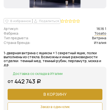
В избранное
Поделиться
Артикул:
16.16 1
Фабрика:
Tosato
Тип предмета:
Витрина
Страна бренда:
Италия
1-дверная витрина с ящиком + 1 секретный ящик, полки
выполнены из стекла. Возможны и иные разновидности
отделки: темный мед, темный рубин, перламутр, мокка и
д.р.
Доставка со склада в Италии
442 743
от
Р
В КОРЗИНУ
Заказ в один клик