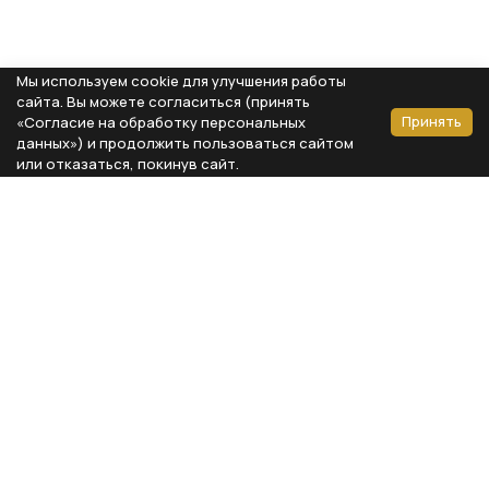
Мы используем cookie для улучшения работы
сайта. Вы можете согласиться (принять
Принять
«Согласие на обработку персональных
данных») и продолжить пользоваться сайтом
или отказаться, покинув сайт.
Способы оплаты
Каталог
Реквизиты компании
Типы предметов
ООО «Мебель Бизнес Комфорт»
Столовая
Адрес: 115230, г. Москва,