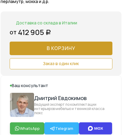
перламутр, мокка и д.р.
Доставка со склада в Италии
412 905
от
Р
В КОРЗИНУ
Заказ в один клик
Ваш консультант
Дмитрий Евдокимов
Ведущий эксперт по комплектации
интерьеров мебелью и техникой класса
люкс
WhatsApp
Telegram