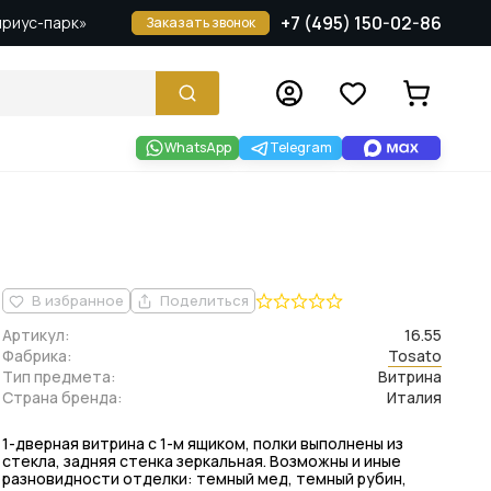
+7 (495) 150-02-86
Сириус-парк»
Заказать звонок
WhatsApp
Telegram
В избранное
Поделиться
Артикул:
16.55
Фабрика:
Tosato
Тип предмета:
Витрина
Страна бренда:
Италия
1-дверная витрина с 1-м ящиком, полки выполнены из
стекла, задняя стенка зеркальная. Возможны и иные
разновидности отделки: темный мед, темный рубин,