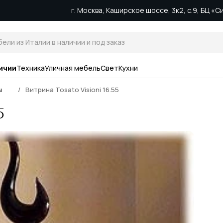
г. Москва, Каширское шоссе, 3к2, с.9, БЦ «
ичии
Техника
Уличная мебель
Свет
Кухни
ы
Витрина Tosato Visioni 16.55
5