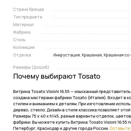
Страна бренда
Тип предмета
Материал
Фабрика
Стиль
Коллекция
Отделка
Инкрустация, Крашеная, Крашеная со 
Размеры (ДxШxВ)
Почему выбирают Tosato
Витрина Tosato Visioni 16.55 — изысканный представите
создана мастерами фабрики Tosato (Италия). Входит в к
стилем и вниманием к деталям. При изготовлении испол
дерево, стекло. Дизайн в стиле классика позволяет это
Размеры 75 x 40 x h145, разные варианты отделок, цвет
фабрики. Вы можете купить Витрина Tosato Visioni 16.55 п
Петербург, Краснодар и другие города России.
Оставьте 