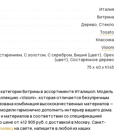
Италия
Витрина
Дерево, Стекло
Tosato
Классика
Visioni
старением, С золотом, С серебром, Вишня (цвет), Орех
(цвет), Состаренное дерево
75 x 40 x h145
ль категории Витрины в ассортименте Италишоп. Модель
оллекцию «Visioni», которая отличается безупречным
ьзована комбинация высококачественных материалов —
й модели гармонично дополнить интерьер вашего дома.
ов и материалов в соответствии со спецификацией
о цене от 412 905 руб. с доставкой в Москву, Санкт-
заявку
на сайте, напишите в любой из наших