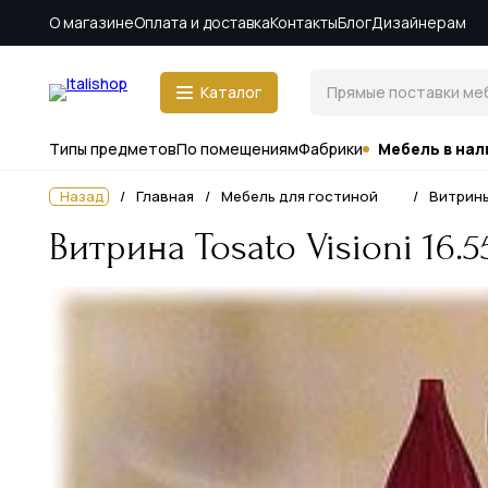
О магазине
Оплата и доставка
Контакты
Блог
Дизайнерам
Каталог
Типы предметов
По помещениям
Фабрики
Мебель в нал
Назад
Главная
Мебель для гостиной
Витрин
Витрина Tosato Visioni 16.5