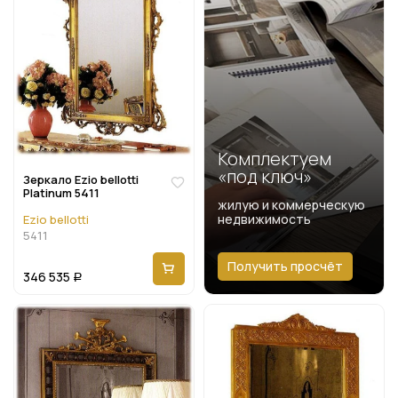
Комплектуем
«под ключ»
Зеркало Ezio bellotti
Platinum 5411
жилую и коммерческую
недвижимость
Ezio bellotti
5411
Получить просчёт
346 535
Р