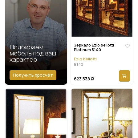
Зеркало Ezio bellotti
Подбираем
Platinum 5140
мебель под ваш
характер
Ezio bellotti
5140
Получить просчёт
623 538
Р