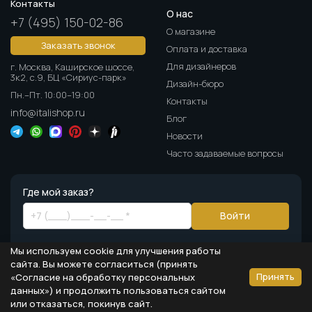
Контакты
О нас
+7 (495) 150-02-86
О магазине
Заказать звонок
Оплата и доставка
Для дизайнеров
г. Москва, Каширское шоссе,
3к2, с.9, БЦ «Сириус-парк»
Дизайн-бюро
Пн.–Пт. 10:00–19:00
Контакты
info@italishop.ru
Блог
Новости
Часто задаваемые вопросы
Где мой заказ?
Войти
Мы используем cookie для улучшения работы
сайта. Вы можете согласиться (принять
Принять
«Согласие на обработку персональных
данных») и продолжить пользоваться сайтом
Информация на сайте носит ознакомительный характер и не является
или отказаться, покинув сайт.
публичной офертой, определяемой положениями статьи 437 ГК РФ