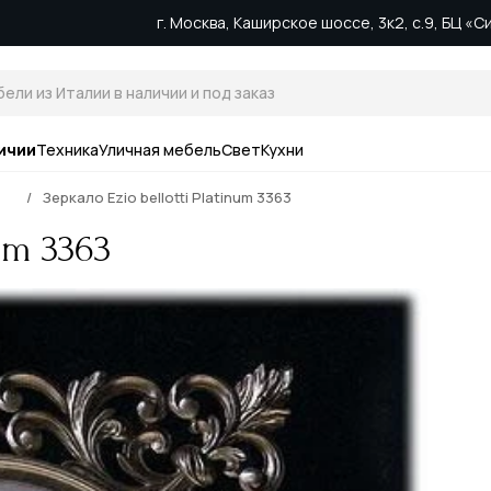
г. Москва, Каширское шоссе, 3к2, с.9, БЦ «
ичии
Техника
Уличная мебель
Свет
Кухни
Зеркало Ezio bellotti Platinum 3363
num 3363