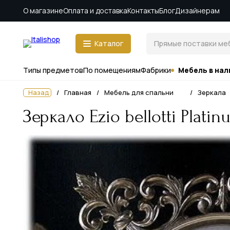
О магазине
Оплата и доставка
Контакты
Блог
Дизайнерам
Каталог
Типы предметов
По помещениям
Фабрики
Мебель в нал
Назад
Главная
Мебель для спальни
Зеркала
Зеркало Ezio bellotti Plati