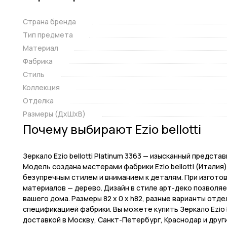
Страна бренда
Тип предмета
Материал
Фабрика
Стиль
Коллекция
Отделка
Размеры (ДxШxВ)
Почему выбирают Ezio bellotti
Зеркало Ezio bellotti Platinum 3363 — изысканный предс
Модель создана мастерами фабрики Ezio bellotti (Италия
безупречным стилем и вниманием к деталям. При изгот
материалов — дерево. Дизайн в стиле арт-деко позволя
вашего дома. Размеры 82 x 0 x h82, разные варианты отд
спецификацией фабрики. Вы можете купить Зеркало Ezio bel
доставкой в Москву, Санкт-Петербург, Краснодар и друг