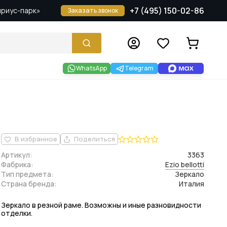
+7 (495) 150-02-86
Сириус-парк»
Заказать звонок
WhatsApp
Telegram
В избранное
Поделиться
Артикул:
3363
Фабрика:
Ezio bellotti
Тип предмета:
Зеркало
Страна бренда:
Италия
Зеркало в резной раме. Возможны и иные разновидности
отделки.