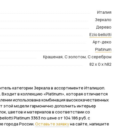
Италия
Зеркало
Дерево
Ezio bellotti
Арт-деко
Platinum
Крашеная, С золотом, С серебром
82 x 0 x h82
тавитель категории Зеркала в ассортименте Италишоп.
). Входит в коллекцию «Platinum», которая отличается
овлении использована комбинация высококачественных
ет этой модели гармонично дополнить интерьер
елок, цветов и материалов в соответствии со
lotti Platinum 3363 по цене от 104 186 руб. с
ие города России.
Оставьте заявку
на сайте, напишите