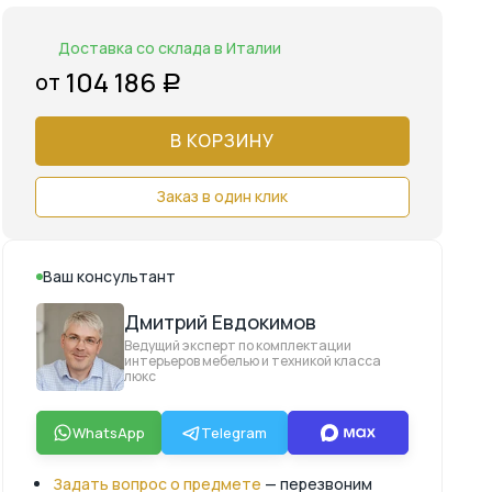
Доставка со склада в Италии
104 186
от
Р
В КОРЗИНУ
Заказ в один клик
Ваш консультант
Дмитрий Евдокимов
Ведущий эксперт по комплектации
интерьеров мебелью и техникой класса
люкс
WhatsApp
Telegram
Задать вопрос о предмете
— перезвоним