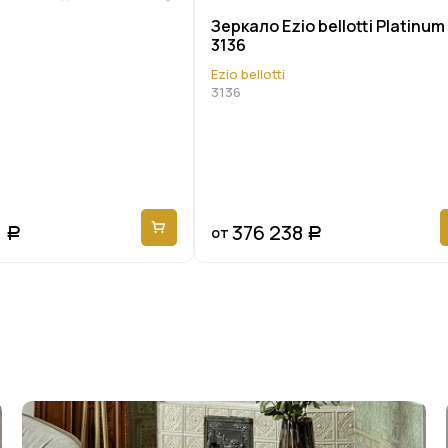
Зеркало Ezio bellotti Platinum
3136
Ezio bellotti
3136
1
376 238
от
Р
Р