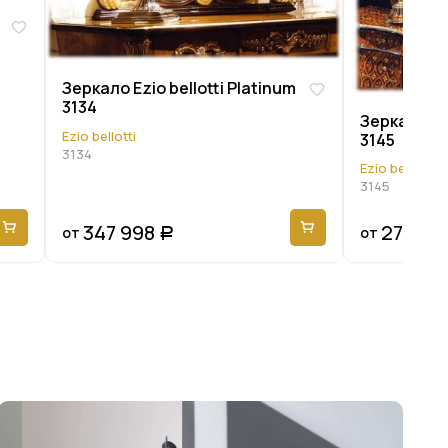
Зеркало Ezio bellotti Platinum
3134
Зеркало Ezi
Ezio bellotti
3145
3134
Ezio bellotti
3145
347 998
279 59
от
от
Р