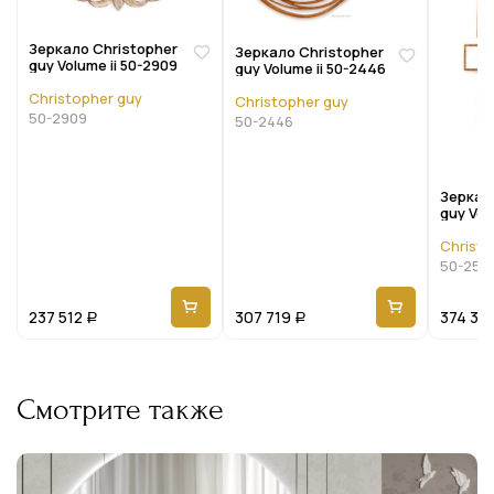
Зеркало Christopher
Зеркало Christopher
guy Volume ii 50-2909
guy Volume ii 50-2446
Christopher guy
Christopher guy
50-2909
50-2446
Зеркал
guy Vol
Christo
50-259
237 512
307 719
374 32
Р
Р
Смотрите также