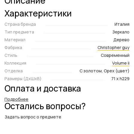
Описание
Характеристики
Страна бренда
Италия
Тип предмета
Зеркало
Материал
Дерево
Фабрика
Christopher guy
Стиль
Современный
Коллекция
Volume ii
Отделка
С золотом, Орех (цвет)
Размеры (ДxШxВ)
71 x h229
Оплата и доставка
Подробнее
Остались вопросы?
Задать вопрос о предмете