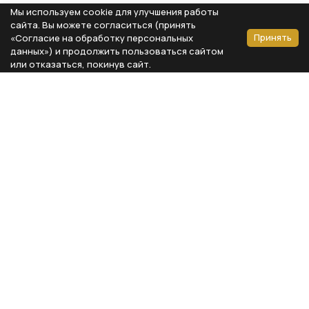
Мы используем cookie для улучшения работы
сайта. Вы можете согласиться (принять
Принять
«Согласие на обработку персональных
данных») и продолжить пользоваться сайтом
или отказаться, покинув сайт.
Способы оплаты
Каталог
Реквизиты компании
Типы предметов
ООО «Мебель Бизнес Комфорт»
Столовая
Адрес: 115230, г. Москва,
Каширское шоссе, д. 3, корп. 2,
Кухня
стр. 9, офис А310
Спальня
ИНН 7724804792