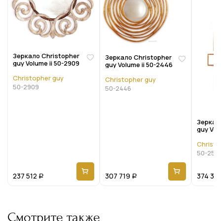
Зеркало Christopher
Зеркало Christopher
guy Volume ii 50-2909
guy Volume ii 50-2446
Christopher guy
Christopher guy
50-2909
50-2446
Зеркал
guy Vol
Christo
50-259
237 512
307 719
374 32
Р
Р
Смотрите также