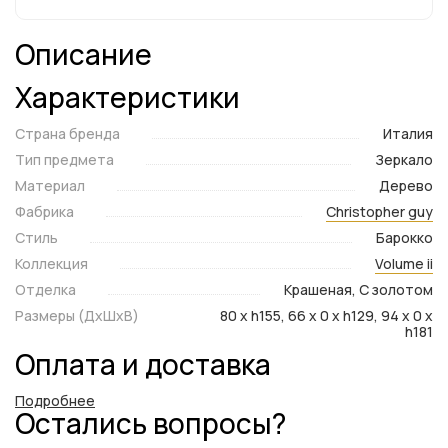
Описание
Характеристики
Страна бренда
Италия
Тип предмета
Зеркало
Материал
Дерево
Фабрика
Christopher guy
Стиль
Барокко
Коллекция
Volume ii
Отделка
Крашеная, С золотом
Размеры (ДxШxВ)
80 x h155, 66 x 0 x h129, 94 x 0 x
h181
Оплата и доставка
Подробнее
Остались вопросы?