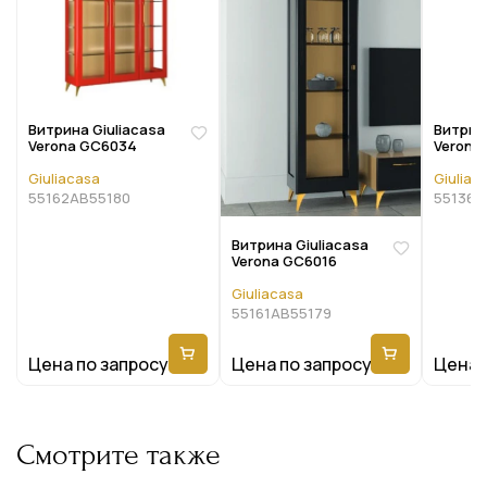
Витрина Giuliacasa
Витрина
Verona GC6034
Verona
Giuliacasa
Giuliac
55162AB55180
55136A
Витрина Giuliacasa
Verona GC6016
Giuliacasa
55161AB55179
Цена по запросу
Цена по запросу
Цена 
Смотрите также