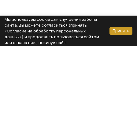
Мы используем cookie для улучшения работы
сайта. Вы можете согласиться (принять
Принять
«Согласие на обработку персональных
данных») и продолжить пользоваться сайтом
или отказаться, покинув сайт.
Способы оплаты
Каталог
Реквизиты компании
Типы предметов
ООО «Мебель Бизнес Комфорт»
Столовая
Адрес: 115230, г. Москва,