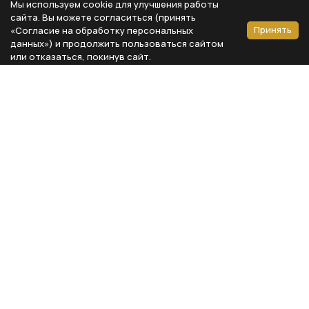
Мы используем cookie для улучшения работы
сайта. Вы можете согласиться (принять
Принять
«Согласие на обработку персональных
данных») и продолжить пользоваться сайтом
или отказаться, покинув сайт.
Способы оплаты
Каталог
Реквизиты компании
Типы предметов
ООО «Мебель Бизнес Комфорт»
Столовая
Адрес: 115230, г. Москва,
Каширское шоссе, д. 3, корп. 2,
Кухня
стр. 9, офис А310
Спальня
ИНН 7724804792