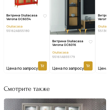
Витрина Giuliacasa
Витрина
Verona GC6034
Verona
Giuliacasa
Giuliac
55162AB55180
55136A
Витрина Giuliacasa
Verona GC6016
Giuliacasa
55161AB55179
Цена по запросу
Цена по запросу
Цена 
Смотрите также