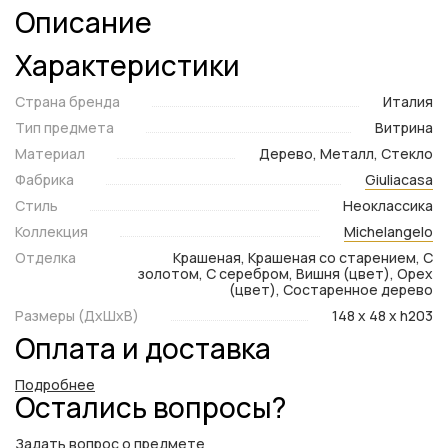
Описание
Характеристики
Страна бренда
Италия
Тип предмета
Витрина
Материал
Дерево, Металл, Стекло
Фабрика
Giuliacasa
Стиль
Неоклассика
Коллекция
Michelangelo
Отделка
Крашеная, Крашеная со старением, С
золотом, С серебром, Вишня (цвет), Орех
(цвет), Состаренное дерево
Размеры (ДxШxВ)
148 x 48 x h203
Оплата и доставка
Подробнее
Остались вопросы?
Задать вопрос о предмете