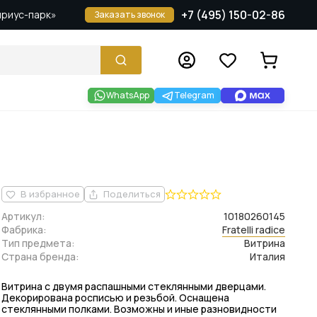
+7 (495) 150-02-86
Сириус-парк»
Заказать звонок
WhatsApp
Telegram
В избранное
Поделиться
Артикул:
10180260145
Фабрика:
Fratelli radice
Тип предмета:
Витрина
Страна бренда:
Италия
Витрина с двумя распашными стеклянными дверцами.
Декорирована росписью и резьбой. Оснащена
стеклянными полками. Возможны и иные разновидности