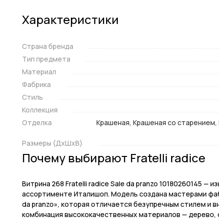
Характеристики
Страна бренда
Тип предмета
Материал
Фабрика
Стиль
Коллекция
Отделка
Крашеная, Крашеная со старением, 
Размеры (ДxШxВ)
Почему выбирают Fratelli radice
Витрина 268 Fratelli radice Sale da pranzo 10180260145 —
ассортименте Италишоп. Модель создана мастерами фабрик
da pranzo», которая отличается безупречным стилем и в
комбинация высококачественных материалов — дерево, с