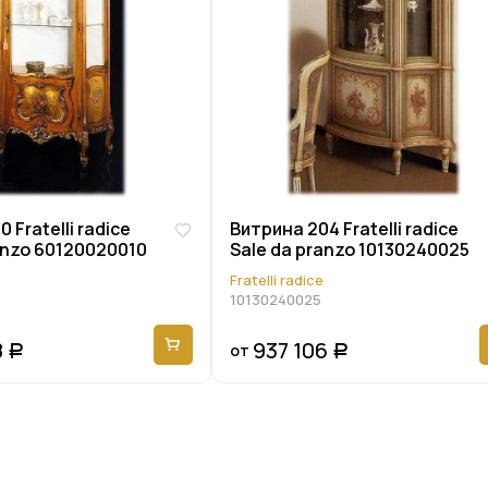
 Fratelli radice
Витрина 204 Fratelli radice
anzo 60120020010
Sale da pranzo 10130240025
Fratelli radice
10130240025
8
937 106
от
Р
Р