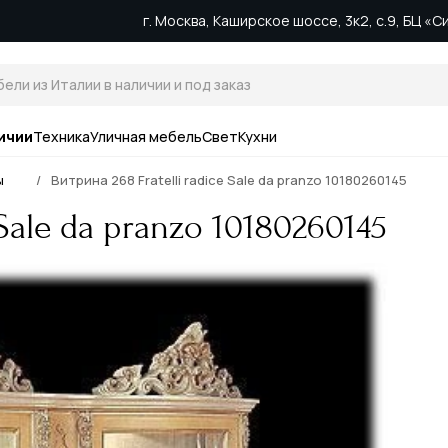
г. Москва, Каширское шоссе, 3к2, с.9, БЦ «
ичии
Техника
Уличная мебель
Свет
Кухни
ы
Витрина 268 Fratelli radice Sale da pranzo 10180260145
 Sale da pranzo 10180260145