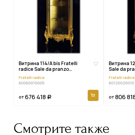
Витрина 114/A bis Fratelli
Витрина 120
radice Sale da pranzo
Sale da pr
60060010005
Fratelli radice
Fratelli radice
60060010005
60120020010
676 418
806 81
от
от
Р
Смотрите также