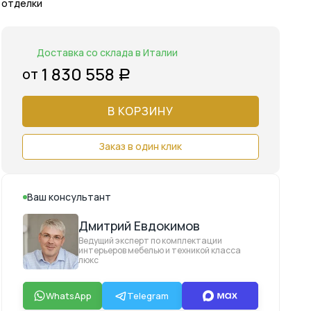
отделки
Доставка со склада в Италии
1 830 558
от
Р
В КОРЗИНУ
Заказ в один клик
Ваш консультант
Дмитрий Евдокимов
Ведущий эксперт по комплектации
интерьеров мебелью и техникой класса
люкс
WhatsApp
Telegram