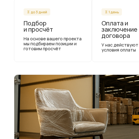
до 3 дней
1 день
Подбор
Оплата и
и просчёт
заключение
договора
На основе вашего проекта
мы подбираем позиции и
У нас действуют
готовим просчёт
условия оплаты