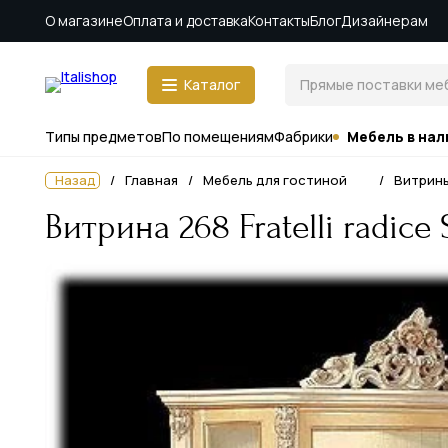
О магазине
Оплата и доставка
Контакты
Блог
Дизайнерам
Каталог
Типы предметов
По помещениям
Фабрики
Мебель в нал
Назад
Главная
Мебель для гостиной
Витрин
Витрина 268 Fratelli radice