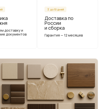
ней
до 10 дней
ика
Доставка по
жня
России
и сборка
ем доставку и
ние документов
Гарантия — 12 месяцев