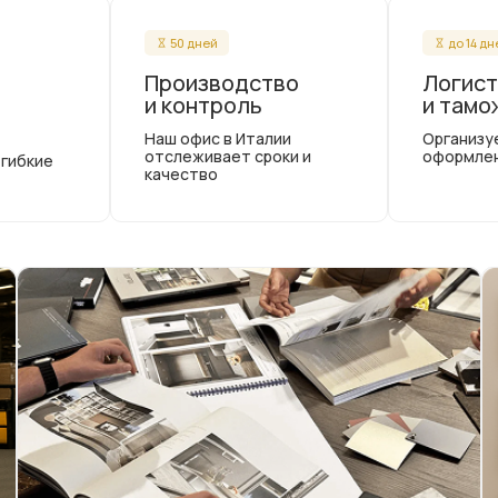
50 дней
до 14 д
Производство
Логист
и контроль
и тамо
Наш офис в Италии
Организу
отслеживает сроки и
оформле
 гибкие
качество