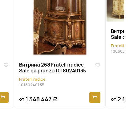
Витрина 121
Sale da pr
Fratelli radice
10060365010
Витрина 268 Fratelli radice
Sale da pranzo 10180240135
Fratelli radice
10180240135
1 348 447
2 854 
от
от
Р