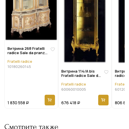
Витрина 268 Fratelli
radice Sale da pranzo
10180260145
Fratelli radice
10180260145
Витрина 114/A bis
Витрина
Fratelli radice Sale da
radice 
pranzo 60060010005
601200
Fratelli radice
Fratelli
60060010005
601200
1 830 558
676 418
806 81
Р
Р
Смотрите также