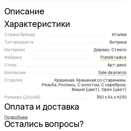
Описание
Характеристики
Страна бренда
Италия
Тип предмета
Витрина
Материал
Дерево, Стекло
Фабрика
Fratelli radice
Стиль
Арт-деко
Коллекция
Sale da pranzo
Отделка
Крашеная, Крашеная со старением,
Резьба, Роспись, С золотом, С серебром,
Вишня (цвет), Орех (цвет)
Размеры (ДxШxВ)
350 x 54 x h230
Оплата и доставка
Подробнее
Остались вопросы?