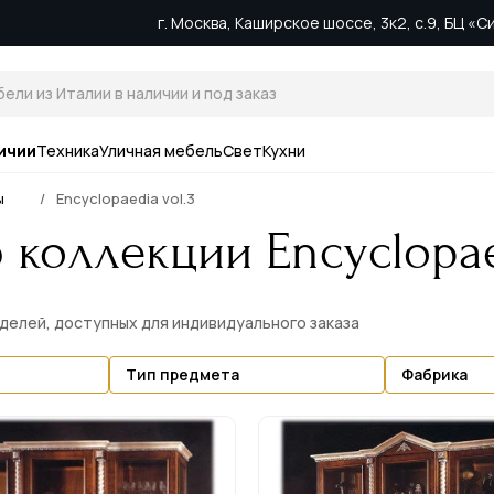
г. Москва, Каширское шоссе, 3к2, с.9, БЦ «
ичии
Техника
Уличная мебель
Свет
Кухни
ы
Encyclopaedia vol.3
 коллекции Encyclopae
оделей, доступных для индивидуального заказа
Тип предмета
Фабрика