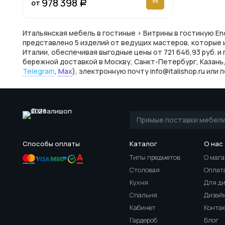
978 398
от
Р
Итальянская мебель в гостиные > Витрины в гостиную Enc
представлено 5 изделий от ведущих мастеров, которые
Италии, обеспечивая выгодные цены от 721 646,93 руб. и
бережной доставкой в Москву, Санкт-Петербург, Казань,
Telegram
,
Max
), электронную почту info@italishop.ru ил
Способы оплаты
Каталог
О нас
Типы предметов
О маг
Столовая
Оплата
Кухня
Для д
Спальня
Дизай
Кабинет
Конта
Гардероб
Блог