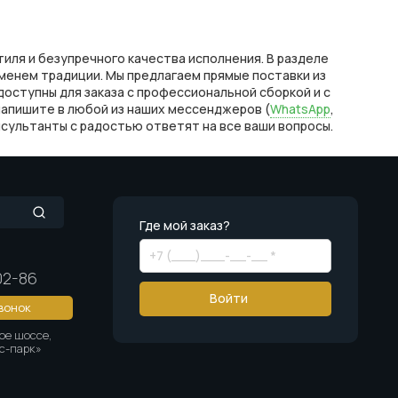
тиля и безупречного качества исполнения. В разделе
менем традиции. Мы предлагаем прямые поставки из
 доступны для заказа с профессиональной сборкой и с
напишите в любой из наших мессенджеров (
WhatsApp
,
онсультанты с радостью ответят на все ваши вопросы.
Где мой заказ?
02-86
Войти
вонок
ое шоссе,
ус-парк»
0