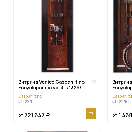
Витрина Venice Caspani tino
Витрина 
Encyclopaedia vol.3 L/1329/l
Encyclop
Caspani tino
Caspani ti
l/1329/l
l/1322/l/2
721 647
1 46
от
от
Р