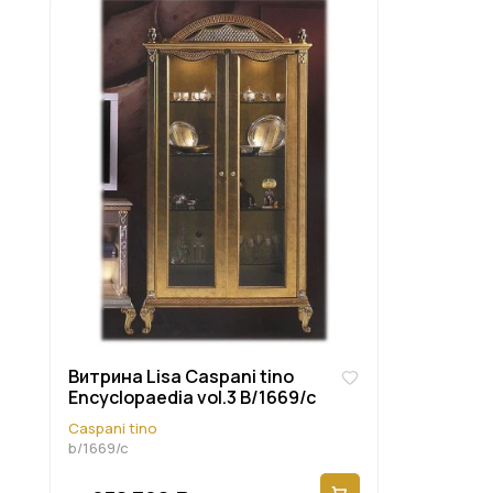
Витрина Lisa Caspani tino
Encyclopaedia vol.3 B/1669/c
Caspani tino
b/1669/c