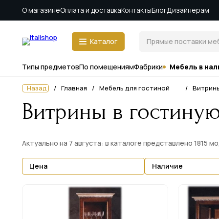
О магазине
Оплата и доставка
Контакты
Блог
Дизайнерам
Каталог
Типы предметов
По помещениям
Фабрики
Мебель в нал
Назад
Главная
Мебель для гостиной
Витрин
Витрины в гостиную
Актуально на 7 августа: в каталоге представлено 1815 м
Цена
Наличие