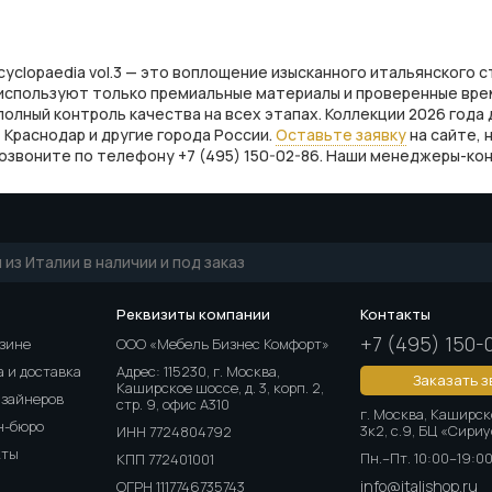
yclopaedia vol.3 — это воплощение изысканного итальянского с
 используют только премиальные материалы и проверенные вре
 полный контроль качества на всех этапах. Коллекции 2026 года
 Краснодар и другие города России.
Оставьте заявку
на сайте, 
и позвоните по телефону +7 (495) 150-02-86. Наши менеджеры-к
Реквизиты компании
Контакты
+7 (495) 150-
азине
ООО «Мебель Бизнес Комфорт»
 и доставка
Адрес: 115230, г. Москва,
Заказать з
Каширское шоссе, д. 3, корп. 2,
изайнеров
стр. 9, офис А310
г. Москва, Каширск
н-бюро
3к2, с.9, БЦ «Сири
ИНН 7724804792
кты
Пн.–Пт. 10:00–19:0
КПП 772401001
info@italishop.ru
ОГРН 1117746735743