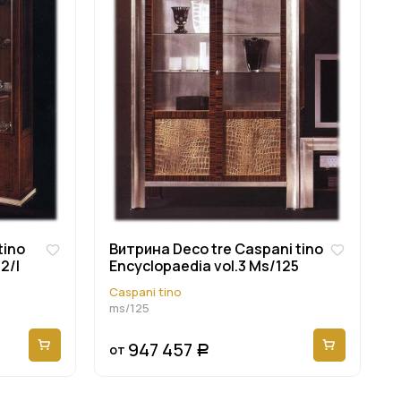
tino
Витрина Deco tre Caspani tino
2/l
Encyclopaedia vol.3 Ms/125
Caspani tino
ms/125
947 457
от
Р