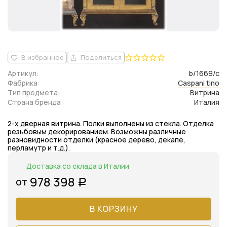
В избранное
Поделиться
Артикул:
b/1669/c
Фабрика:
Caspani tino
Тип предмета:
Витрина
Страна бренда:
Италия
2-х дверная витрина. Полки выполнены из стекла. Отделка
резьбовым декорированием. Возможны различные
разновидности отделки (красное дерево, декапе,
перламутр и т.д.).
Доставка со склада в Италии
978 398
от
Р
В КОРЗИНУ