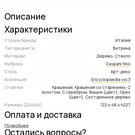
Описание
Характеристики
Страна бренда
Италия
Тип предмета
Витрина
Материал
Дерево, Стекло
Фабрика
Caspani tino
Стиль
Арт-деко
Коллекция
Encyclopaedia vol.3
Отделка
Крашеная, Крашеная со старением, С
золотом, С серебром, Вишня (цвет), Орех
(цвет), Состаренное дерево
Размеры (ДxШxВ)
122 x 46 x h227
Оплата и доставка
Подробнее
Остались вопросы?