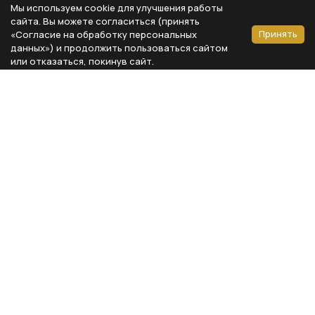
Мы используем cookie для улучшения работы
сайта. Вы можете согласиться (принять
Принять
«Согласие на обработку персональных
данных») и продолжить пользоваться сайтом
или отказаться, покинув сайт.
Способы оплаты
Каталог
Реквизиты компании
Типы предметов
ООО «Мебель Бизнес Комфорт»
Столовая
Адрес: 115230, г. Москва,
Каширское шоссе, д. 3, корп. 2,
Кухня
стр. 9, офис А310
Спальня
ИНН 7724804792