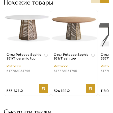
Похожие товары
Стол Potocco Sophie
Стол Potocco Sophie
Стол P
951/T ceramic top
951/T ash top
887/TQ
887/T
Potocco
Potocco
Potoc
51778AB51796
51777AB51795
51776A
535 747
524 122
118 052
Р
Р
Смотрите также