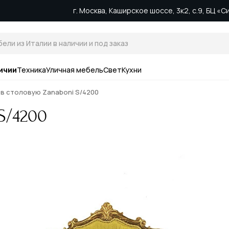
г. Москва, Каширское шоссе, 3к2, с.9, БЦ «
ичии
Техника
Уличная мебель
Свет
Кухни
 в столовую Zanaboni S/4200
S/4200