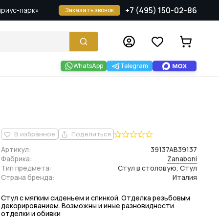
+7 (495) 150-02-86
Сириус-парк»
Заказать звонок
WhatsApp
Telegram
В избранное
Поделиться
Артикул:
39137AB39137
Фабрика:
Zanaboni
Тип предмета:
Стул в столовую, Стул
Страна бренда:
Италия
Стул с мягким сиденьем и спинкой. Отделка резьбовым
декорированием. Возможны и иные разновидности
отделки и обивки