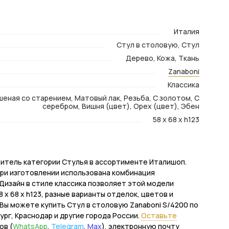
Италия
Стул в столовую, Стул
Дерево, Кожа, Ткань
Zanaboni
Классика
шеная со старением, Матовый лак, Резьба, С золотом, С
серебром, Вишня (цвет), Орех (цвет), Эбен
58 x 68 x h123
витель категории Стулья в ассортименте Италишоп.
При изготовлении использована комбинация
Дизайн в стиле классика позволяет этой модели
x 68 x h123, разные варианты отделок, цветов и
Вы можете купить Стул в столовую Zanaboni S/4200 по
ург, Краснодар и другие города России.
Оставьте
ов (
WhatsApp
,
Telegram
,
Max
), электронную почту