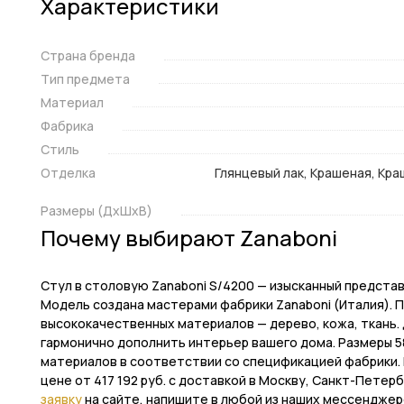
Характеристики
Страна бренда
Тип предмета
Материал
Фабрика
Стиль
Отделка
Глянцевый лак, Крашеная, Кра
Размеры (ДxШxВ)
Почему выбирают Zanaboni
Стул в столовую Zanaboni S/4200 — изысканный предста
Модель создана мастерами фабрики Zanaboni (Италия). 
высококачественных материалов — дерево, кожа, ткань. 
гармонично дополнить интерьер вашего дома. Размеры 58 
материалов в соответствии со спецификацией фабрики. 
цене от 417 192 руб. с доставкой в Москву, Санкт-Петерб
заявку
на сайте, напишите в любой из наших мессенджер