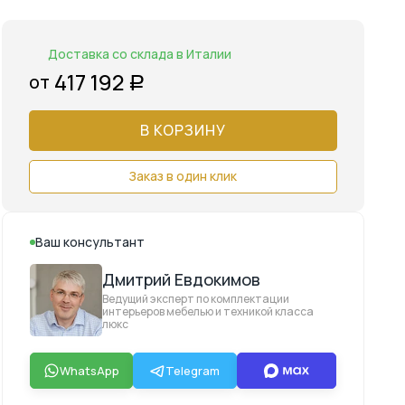
Доставка со склада в Италии
417 192
от
Р
В КОРЗИНУ
Заказ в один клик
Ваш консультант
Дмитрий Евдокимов
Ведущий эксперт по комплектации
интерьеров мебелью и техникой класса
люкс
WhatsApp
Telegram