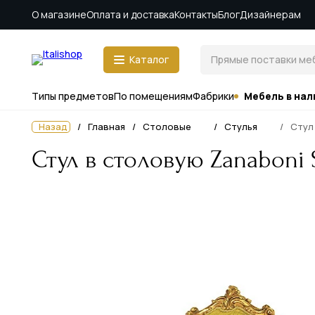
О магазине
Оплата и доставка
Контакты
Блог
Дизайнерам
Каталог
Типы предметов
По помещениям
Фабрики
Мебель в нал
Назад
Главная
Столовые
Стулья
Стул
Стул в столовую Zanaboni 