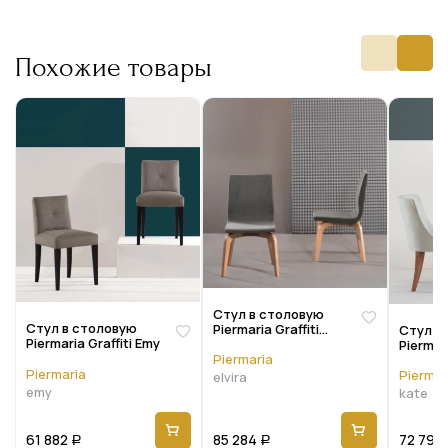
Похожие товары
Стул в столовую
Стул в столовую
Piermaria Graffiti
Стул в
Piermaria Graffiti Emy
Elvira
Piermari
Piermaria
Piermaria
Piermar
elvira
emy
kate
61 882
85 284
72 795
Р
Р