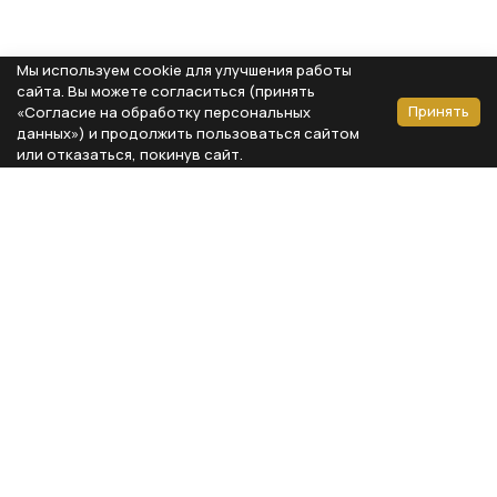
Мы используем cookie для улучшения работы
сайта. Вы можете согласиться (принять
Принять
«Согласие на обработку персональных
данных») и продолжить пользоваться сайтом
или отказаться, покинув сайт.
Способы оплаты
Каталог
Реквизиты компании
Типы предметов
ООО «Мебель Бизнес Комфорт»
Столовая
Адрес: 115230, г. Москва,