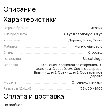
Описание
Характеристики
Страна бренда
Италия
Тип предмета
Стул в столовую, Стул
Материал
Дерево, Кожа, Ткань
Фабрика
Morello gianpaolo
Стиль
Классика
Коллекция
Blu catalogo
Отделка
Крашеная, Крашеная со старением, С
золотом, С серебром, Светлое дерево,
Вишня (цвет), Орех (цвет), Состаренное
дерево
Модель
С подлокотниками
Размеры (ДxШxВ)
58 x 60 x h103
Оплата и доставка
Подробнее