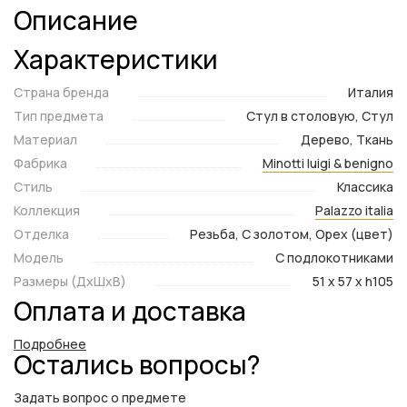
Описание
Характеристики
Страна бренда
Италия
Тип предмета
Стул в столовую, Стул
Материал
Дерево, Ткань
Фабрика
Minotti luigi & benigno
Стиль
Классика
Коллекция
Palazzo italia
Отделка
Резьба, С золотом, Орех (цвет)
Модель
С подлокотниками
Размеры (ДxШxВ)
51 x 57 x h105
Оплата и доставка
Подробнее
Остались вопросы?
Задать вопрос о предмете