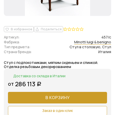
В избранное
Поделиться
Артикул:
457/c
Фабрика:
Minotti luigi & benigno
Тип предмета:
Стул в столовую, Стул
Страна бренда:
Италия
Стул с подлокотниками, мягким сиденьем и спинкой.
Отделка резьбовым декорированием
Доставка со склада в Италии
286 113
от
Р
В КОРЗИНУ
Заказ в один клик