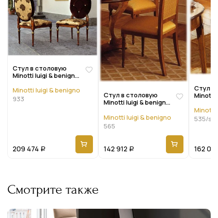
Стул в столовую
Minotti luigi & benigno
My home 933
Стул в
Minotti luigi & benigno
Стул в столовую
Minotti 
933
Minotti luigi & benigno
Biederm
Biedermeier 565
Minotti 
Minotti luigi & benigno
535/s
565
209 474
142 912
162 09
Р
Р
Смотрите также