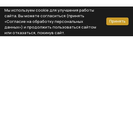
Мы используем cookie для улучшения работы
сайта. Вы можете согласиться (принять
Принять
«Согласие на обработку персональных
данных») и продолжить пользоваться сайтом
или отказаться, покинув сайт.
Способы оплаты
Каталог
Реквизиты компании
Типы предметов
ООО «Мебель Бизнес Комфорт»
Столовая
Адрес: 115230, г. Москва,
Каширское шоссе, д. 3, корп. 2,
Кухня
стр. 9, офис А310