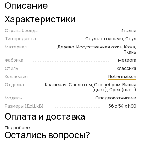
Описание
Характеристики
Страна бренда
Италия
Тип предмета
Стул в столовую, Стул
Материал
Дерево, Искусственная кожа, Кожа,
Ткань
Фабрика
Meteora
Стиль
Классика
Коллекция
Notre maison
Отделка
Крашеная, С золотом, С серебром, Вишня
(цвет), Орех (цвет)
Модель
С подлокотниками
Размеры (ДxШxВ)
56 x 54 x h90
Оплата и доставка
Подробнее
Остались вопросы?