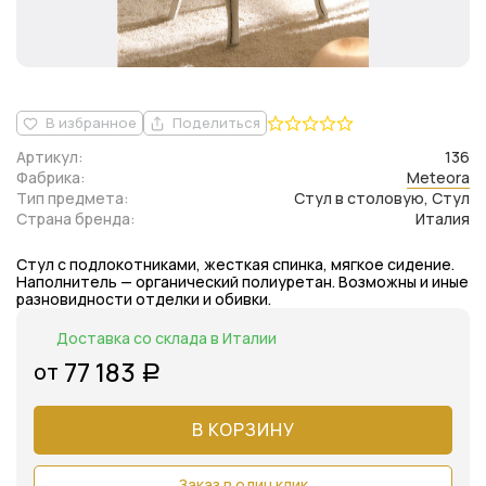
В избранное
Поделиться
Артикул:
136
Фабрика:
Meteora
Тип предмета:
Стул в столовую, Стул
Страна бренда:
Италия
Стул с подлокотниками, жесткая спинка, мягкое сидение.
Наполнитель — органический полиуретан. Возможны и иные
разновидности отделки и обивки.
Доставка со склада в Италии
77 183
от
Р
В КОРЗИНУ
Заказ в один клик