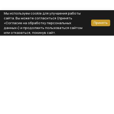
Мы используем cookie для улучшения работы
сайта. Вы можете согласиться (принять
Принять
«Согласие на обработку персональных
данных») и продолжить пользоваться сайтом
или отказаться, покинув сайт.
Способы оплаты
Каталог
Реквизиты компании
Типы предметов
ООО «Мебель Бизнес Комфорт»
Столовая
Адрес: 115230, г. Москва,
Каширское шоссе, д. 3, корп. 2,