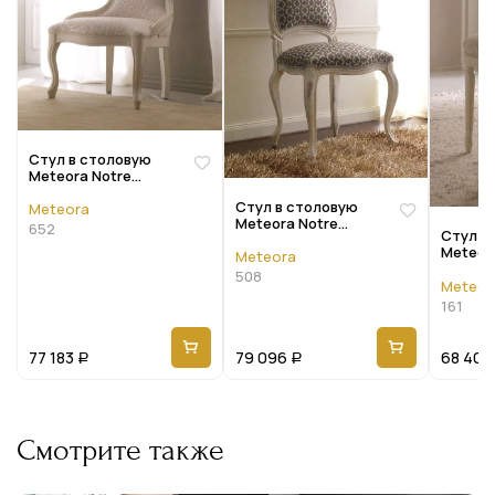
Стул в столовую
Meteora Notre
maison 652
Стул в столовую
Meteora
Meteora Notre
652
Стул в
maison 508
Meteor
Meteora
maison 
508
Meteor
161
77 183
79 096
68 407
Р
Р
Смотрите также