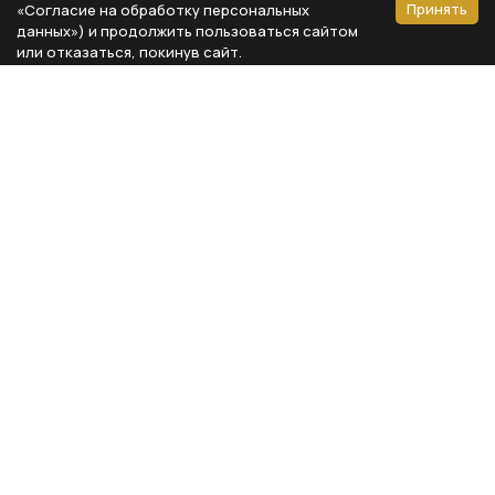
Принять
«Согласие на обработку персональных
данных») и продолжить пользоваться сайтом
или отказаться, покинув сайт.
Способы оплаты
Каталог
Реквизиты компании
Типы предметов
ООО «Мебель Бизнес Комфорт»
Столовая
Адрес: 115230, г. Москва,
Каширское шоссе, д. 3, корп. 2,
Кухня
стр. 9, офис А310
Спальня
ИНН 7724804792
Кабинет
КПП 772401001
Гардероб
ОГРН 1117746735743