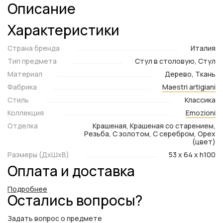
Описание
Характеристики
Страна бренда
Италия
Тип предмета
Стул в столовую, Стул
Материал
Дерево, Ткань
Фабрика
Maestri artigiani
Стиль
Классика
Коллекция
Emozioni
Отделка
Крашеная, Крашеная со старением,
Резьба, С золотом, С серебром, Орех
(цвет)
Размеры (ДxШxВ)
53 x 64 x h100
Оплата и доставка
Подробнее
Остались вопросы?
Задать вопрос о предмете