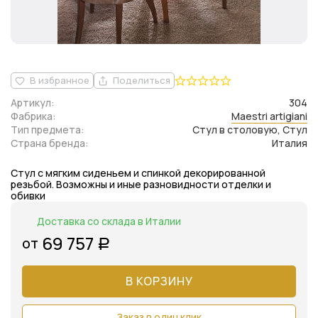
В избранное
Поделиться
Артикул:
304
Фабрика:
Maestri artigiani
Тип предмета:
Стул в столовую, Стул
Страна бренда:
Италия
Стул с мягким сиденьем и спинкой декорированной
резьбой. Возможны и иные разновидности отделки и
обивки
Доставка со склада в Италии
69 757
от
Р
В КОРЗИНУ
Заказ в один клик