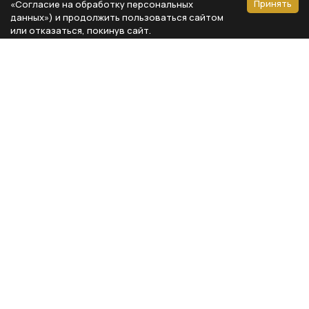
Принять
«Согласие на обработку персональных
данных») и продолжить пользоваться сайтом
или отказаться, покинув сайт.
Способы оплаты
Каталог
Реквизиты компании
Типы предметов
ООО «Мебель Бизнес Комфорт»
Столовая
Адрес: 115230, г. Москва,
Каширское шоссе, д. 3, корп. 2,
Кухня
стр. 9, офис А310
Спальня
ИНН 7724804792
Кабинет
КПП 772401001
Гардероб
ОГРН 1117746735743