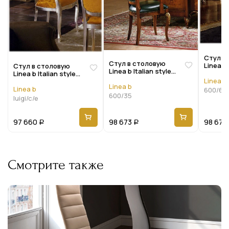
Стул в
Стул в столовую
Linea b 
Стул в столовую
Linea b Italian style
02 600
Linea b Italian style
02 600/35
Linea b
02 Luigi/c/e
Linea b
Linea b
600/62
600/35
luigi/c/e
97 660
98 673
98 673
Р
Р
Смотрите также