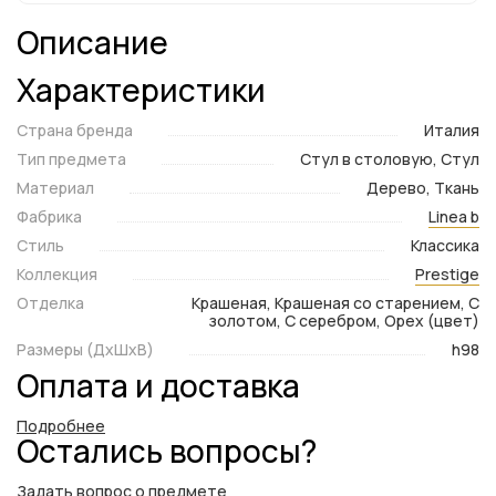
Описание
Характеристики
Страна бренда
Италия
Тип предмета
Стул в столовую, Стул
Материал
Дерево, Ткань
Фабрика
Linea b
Стиль
Классика
Коллекция
Prestige
Отделка
Крашеная, Крашеная со старением, С
золотом, С серебром, Орех (цвет)
Размеры (ДxШxВ)
h98
Оплата и доставка
Подробнее
Остались вопросы?
Задать вопрос о предмете