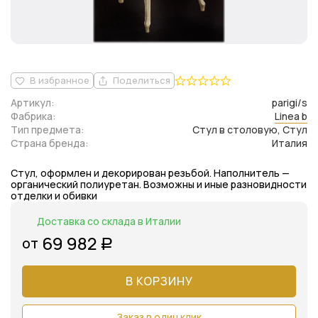
В избранное
Поделиться
Артикул:
parigi/s
Фабрика:
Linea b
Тип предмета:
Стул в столовую, Стул
Страна бренда:
Италия
Стул, оформлен и декорирован резьбой. Наполнитель —
органический полиуретан. Возможны и иные разновидности
отделки и обивки
Доставка со склада в Италии
69 982
от
Р
В КОРЗИНУ
Заказ в один клик