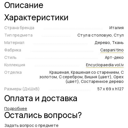
Описание
Характеристики
Страна бренда
Италия
Тип предмета
Стул в столовую, Стул
Материал
Дерево, Ткань
Фабрика
Caspani tino
Стиль
Арт-деко
Коллекция
Encyclopaedia vol.iv
Отделка
Крашеная, Крашеная со старением, С
золотом, С серебром, Вишня (цвет), Орех
(цвет), Состаренное дерево
Размеры (ДxШxВ)
57 x 69 x h127
Оплата и доставка
Подробнее
Остались вопросы?
Задать вопрос о предмете