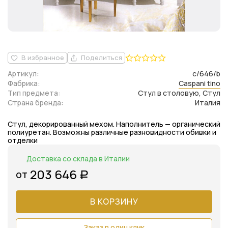
В избранное
Поделиться
Артикул:
c/646/b
Фабрика:
Caspani tino
Тип предмета:
Стул в столовую, Стул
Страна бренда:
Италия
Стул, декорированный мехом. Наполнитель — органический
полиуретан. Возможны различные разновидности обивки и
отделки
Доставка со склада в Италии
203 646
от
Р
В КОРЗИНУ
Заказ в один клик