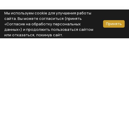
Мы используем cookie для улучшения работы
сайта. Вы можете согласиться (принять
Принять
«Согласие на обработку персональных
данных») и продолжить пользоваться сайтом
или отказаться, покинув сайт.
Способы оплаты
Каталог
Реквизиты компании
Типы предметов
ООО «Мебель Бизнес Комфорт»
Столовая
Адрес: 115230, г. Москва,
Каширское шоссе, д. 3, корп. 2,
Кухня
стр. 9, офис А310