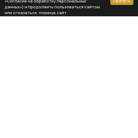
Принять
«Согласие на обработку персональных
данных») и продолжить пользоваться сайтом
или отказаться, покинув сайт.
Способы оплаты
Каталог
Реквизиты компании
Типы предметов
ООО «Мебель Бизнес Комфорт»
Столовая
Адрес: 115230, г. Москва,
Каширское шоссе, д. 3, корп. 2,
Кухня
стр. 9, офис А310
Спальня
ИНН 7724804792
Кабинет
КПП 772401001
Гардероб
ОГРН 1117746735743