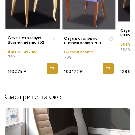
Стул в
Busnell
Стул в столовую
Стул в столовую
Busnelli adamo 752
Busnelli adamo 709
Busnell
7520
Busnelli adamo
Busnelli adamo
752
709
110 374
103 173
129 613
Р
Р
Смотрите также