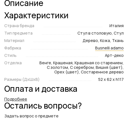
Описание
Характеристики
Страна бренда
Италия
Тип предмета
Стул в столовую, Стул
Материал
Дерево, Кожа, Ткань
Фабрика
Busnelli adamo
Стиль
Арт-деко
Отделка
Венге, Крашеная, Крашеная со старением,
С золотом, С серебром, Вишня (цвет),
Орех (цвет), Состаренное дерево
Размеры (ДxШxВ)
52 x 62 x h117
Оплата и доставка
Подробнее
Остались вопросы?
Задать вопрос о предмете