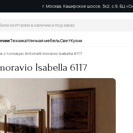
г. Москва, Каширское шоссе, 3к2, с.9, БЦ «
ичии
Техника
Уличная мебель
Свет
Кухни
в столовую Antonelli moravio Isabella 6117
oravio Isabella 6117