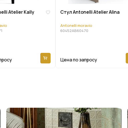
lli Atelier Kally
Стул Antonelli Atelier Alina
avio
Antonelli moravio
71
60452AB60470
просу
Цена по запросу