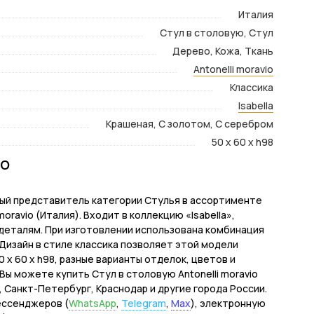
Италия
Стул в столовую, Стул
Дерево, Кожа, Ткань
Antonelli moravio
Классика
Isabella
Крашеная, С золотом, С серебром
50 x 60 x h98
io
канный представитель категории Стулья в ассортименте
ravio (Италия). Входит в коллекцию «Isabella»,
деталям. При изготовлении использована комбинация
Дизайн в стиле классика позволяет этой модели
 x 60 x h98, разные варианты отделок, цветов и
ы можете купить Стул в столовую Antonelli moravio
ву, Санкт-Петербург, Краснодар и другие города России.
ессенджеров (
WhatsApp
,
Telegram
,
Max
), электронную