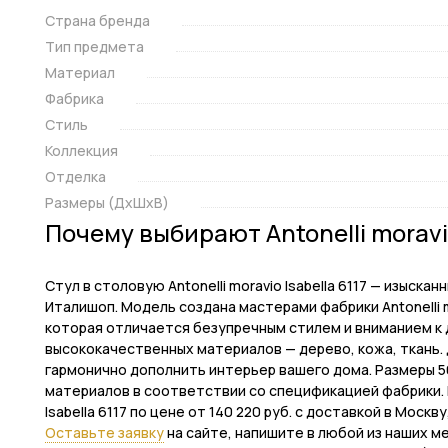
Страна бренда
Тип предмета
Материал
Фабрика
Стиль
Коллекция
Отделка
Размеры (ДxШxВ)
Почему выбирают Antonelli morav
Стул в столовую Antonelli moravio Isabella 6117 — изыс
Италишоп. Модель создана мастерами фабрики Antonelli mo
которая отличается безупречным стилем и вниманием к 
высококачественных материалов — дерево, кожа, ткань. 
гармонично дополнить интерьер вашего дома. Размеры 50
материалов в соответствии со спецификацией фабрики. В
Isabella 6117 по цене от 140 220 руб. с доставкой в Моск
Оставьте заявку
на сайте, напишите в любой из наших м