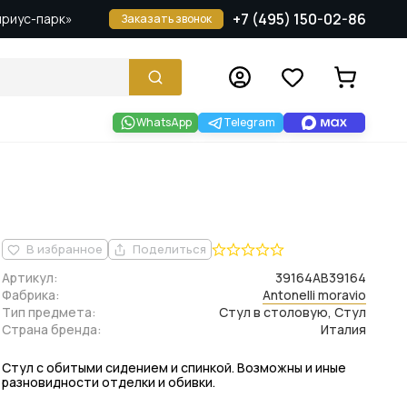
+7 (495) 150-02-86
Сириус-парк»
Заказать звонок
WhatsApp
Telegram
В избранное
Поделиться
Артикул:
39164AB39164
Фабрика:
Antonelli moravio
Тип предмета:
Стул в столовую, Стул
Страна бренда:
Италия
Стул с обитыми сидением и спинкой. Возможны и иные
разновидности отделки и обивки.