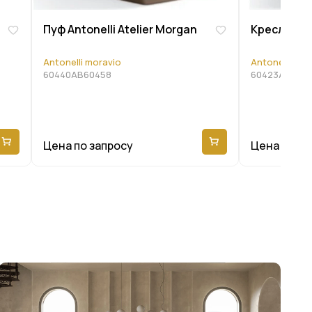
Пуф Antonelli Atelier Morgan
Кресло Anto
Antonelli moravio
Antonelli mor
60440AB60458
60423AB6044
Цена по запросу
Цена по за