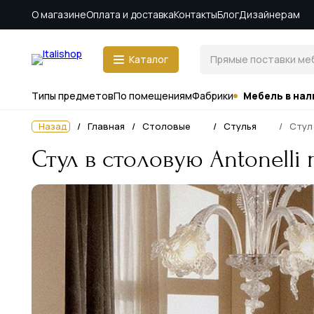
О магазине
Оплата и доставка
Контакты
Блог
Дизайнерам
Каталог
Типы предметов
По помещениям
Фабрики
Мебель в нал
Назад
Главная
Столовые
Стулья
Стул 
Стул в столовую Antonelli m