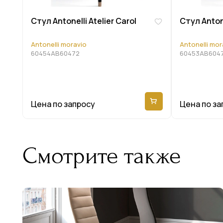
Стул Antonelli Atelier Carol
Стул Antone
Antonelli moravio
Antonelli mor
60454AB60472
60453AB604
Цена по запросу
Цена по за
Смотрите также