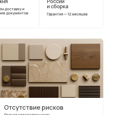
жня
России
и сборка
ем доставку и
ние документов
Гарантия — 12 месяцев
Отсутствие рисков
Полная ответственность