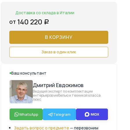
Доставка со склада в Италии
140 220
от
Р
В КОРЗИНУ
Заказ в один клик
Ваш консультант
Дмитрий Евдокимов
Ведущий эксперт по комплектации
интерьеров мебелью и техникой класса
люкс
WhatsApp
Telegram
Задать вопрос о предмете
— перезвоним