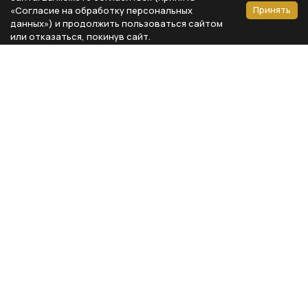
Принять
«Согласие на обработку персональных
данных») и продолжить пользоваться сайтом
или отказаться, покинув сайт.
Способы оплаты
Каталог
Реквизиты компании
Типы предметов
ООО «Мебель Бизнес Комфорт»
Столовая
Адрес: 115230, г. Москва,
Каширское шоссе, д. 3, корп. 2,
Кухня
стр. 9, офис А310
Спальня
ИНН 7724804792
Кабинет
КПП 772401001