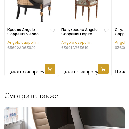
Кресло Angelo
Полукресло Angelo
Стул A
Cappellini Vienna
Cappellini Empire
Cappell
7310/A
60313/P
60313
Angelo cappellini
Angelo cappellini
Angelo 
63602AB63620
63601AB63619
63600A
Цена по запросу
Цена по запросу
Цена 
Смотрите также