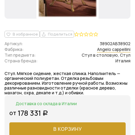
В избранное
Поделиться
Артикул:
38902AB38902
Фабрика:
Angelo cappellini
Тип предмета:
Стул в столовую, Стул
Страна бренда:
Италия
Стул. Мягкое сидение, жесткая спинка. Наполнитель —
органический полиуретан. Отделка резьбовым
декорированием. Изготовление ручной работы. Возможны
различные разновидности отделки (красное дерево,
махагон, охра, декапе и т.д.) и обивки.
Доставка со склада в Италии
178 331
от
Р
В КОРЗИНУ