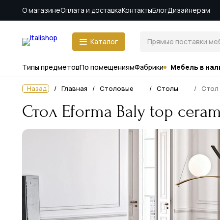
О магазине
Оплата и доставка
Контакты
Блог
Дизайнерам
Каталог
Типы предметов
По помещениям
Фабрики
Мебель в нал
Назад
Главная
Столовые
Столы
Стол 
Стол Eforma Baly top ceram