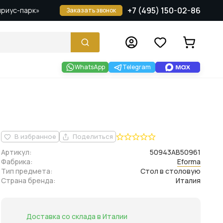
+7 (495) 150-02-86
Сириус-парк»
Заказать звонок
WhatsApp
Telegram
В избранное
Поделиться
Артикул:
50943AB50961
Фабрика:
Eforma
Тип предмета:
Стол в столовую
Страна бренда:
Италия
Доставка со склада в Италии