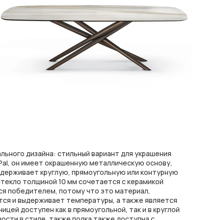
льного дизайна: стильный вариант для украшения
 Pal, он имеет окрашенную металлическую основу,
держивает круглую, прямоугольную или контурную
текло толщиной 10 мм сочетается с керамикой
ся победителем, потому что это материал,
ется и выдерживает температуры, а также является
ицей доступен как в прямоугольной, так и в круглой
ости в стиле, также полка также доступна с