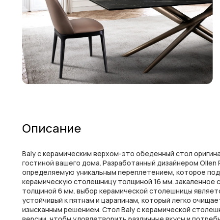
Описание
Baly с керамическим верхом-это обеденный стол оригина
гостиной вашего дома. Разработанный дизайнером Ollen
определяемую уникальным переплетением, которое под
керамическую столешницу толщиной 16 мм. закаленное с
толщиной 6 мм. выбор керамической столешницы являет
устойчивый к пятнам и царапинам, который легко очища
изысканным решением. Стол Baly с керамической столешн
версии, чтобы удовлетворить различные вкусы и потребн