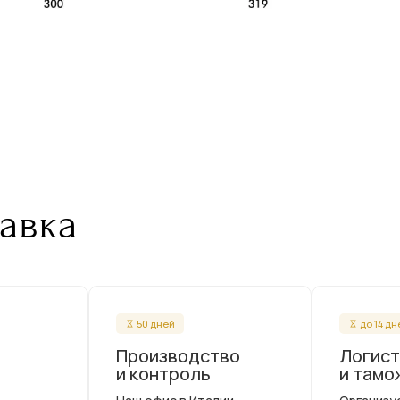
авка
50 дней
до 14 д
Производство
Логист
и контроль
и тамо