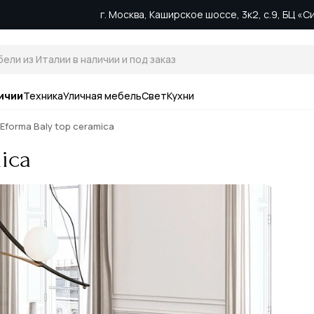
г. Москва, Каширское шоссе, 3к2, с.9, БЦ «
ичии
Техника
Уличная мебель
Свет
Кухни
Eforma Baly top ceramica
ica