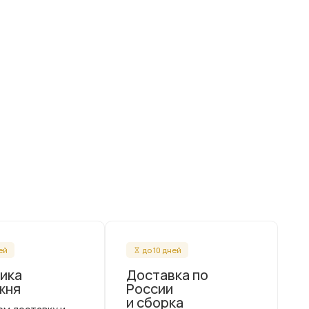
ней
до 10 дней
ика
Доставка по
жня
России
и сборка