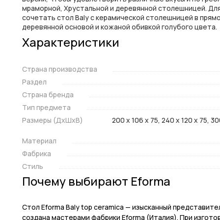
мраморной, Хрустальной и деревянной столешницей. Дл
сочетать стол Baly с керамической столешницей в прям
деревянной основой и кожаной обивкой голубого цвета.
Характеристики
Страна производства
Раздел
Страна бренда
Тип предмета
Размеры (ДxШxВ)
200 x 106 x 75, 240 x 120 x 75, 300
Материал
Фабрика
Стиль
Почему выбирают Eforma
Стол Eforma Baly top ceramica — изысканный представит
создана мастерами фабрики Eforma (Италия). При изгот