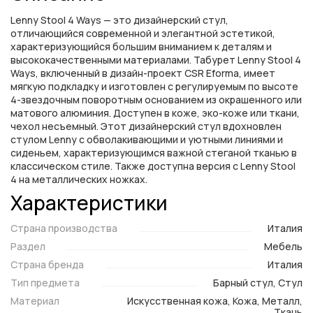
Lenny Stool 4 Ways — это дизайнерский стул,
отличающийся современной и элегантной эстетикой,
характеризующийся большим вниманием к деталям и
высококачественными материалами. Табурет Lenny Stool 4
Ways, включенный в дизайн-проект CSR Eforma, имеет
мягкую подкладку и изготовлен с регулируемым по высоте
4-звездочным поворотным основанием из окрашенного или
матового алюминия. Доступен в коже, эко-коже или ткани,
чехол несъемный. Этот дизайнерский стул вдохновлен
стулом Lenny с обволакивающими и уютными линиями и
сиденьем, характеризующимся важной стеганой тканью в
классическом стиле. Также доступна версия с Lenny Stool
4 на металлических ножках.
Характеристики
Страна производства
Италия
Раздел
Мебель
Страна бренда
Италия
Тип предмета
Барный стул, Стул
Материал
Искусственная кожа, Кожа, Металл,
Ткань