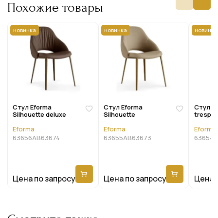
Похожие товары
новинка
новинка
новинка
Стул Eforma
Стул Eforma
Стул Ef
Silhouette deluxe
Silhouette
trespol
Eforma
Eforma
Eforma
63656AB63674
63655AB63673
63654A
Цена по запросу
Цена по запросу
Цена 