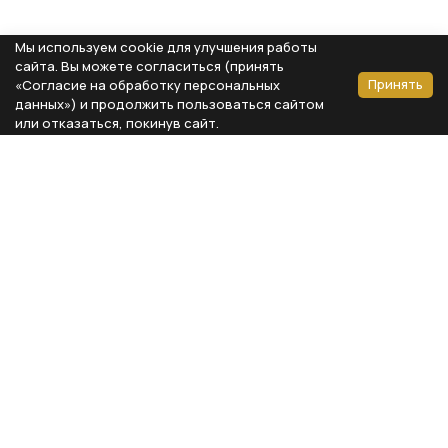
Мы используем cookie для улучшения работы
сайта. Вы можете согласиться (принять
Принять
«Согласие на обработку персональных
данных») и продолжить пользоваться сайтом
или отказаться, покинув сайт.
Способы оплаты
Каталог
Реквизиты компании
Типы предметов
ООО «Мебель Бизнес Комфорт»
Столовая
Адрес: 115230, г. Москва,
Каширское шоссе, д. 3, корп. 2,
Кухня