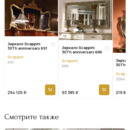
Зеркало Scappini
Зеркало Scappini
30Th anniversary 691
30Th anniversary 686
Scappini
Зеркал
Scappini
691
30Th an
686
2064
Scappin
2064
294 105
93 385
219 84
Р
Р
Смотрите также