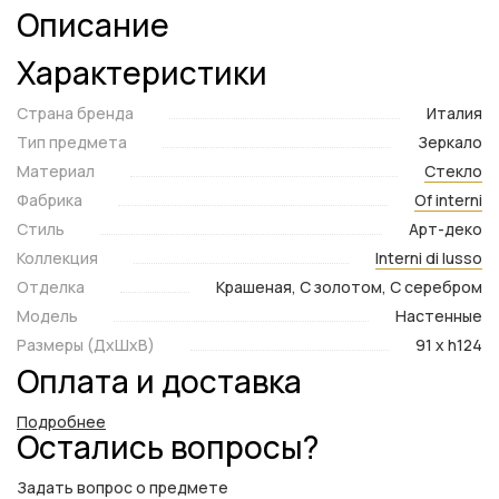
Описание
Характеристики
Страна бренда
Италия
Тип предмета
Зеркало
Материал
Стекло
Фабрика
Of interni
Стиль
Арт-деко
Коллекция
Interni di lusso
Отделка
Крашеная, С золотом, С серебром
Модель
Настенные
Размеры (ДxШxВ)
91 x h124
Оплата и доставка
Подробнее
Остались вопросы?
Задать вопрос о предмете