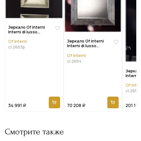
Зеркало Of interni
Interni di lusso
Cl.2653p
Зеркало Of interni
Of interni
Interni di lusso
cl.2653p
Cl.2654
Of interni
cl.2654
Зеркало
Interni 
Cl.2657
Of inter
cl.2657
34 991
70 208
201 171
Р
Р
Смотрите также