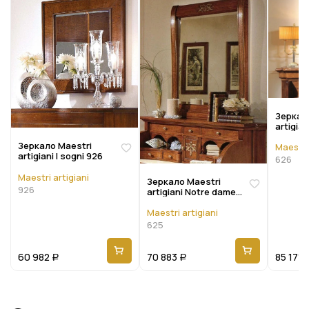
Зеркал
artigia
626
Зеркало Maestri
Maestri 
artigiani I sogni 926
626
Maestri artigiani
Зеркало Maestri
926
artigiani Notre dame
625
Maestri artigiani
625
60 982
70 883
85 171
Р
Р