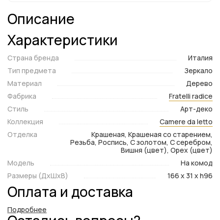
Описание
Характеристики
Страна бренда
Италия
Тип предмета
Зеркало
Материал
Дерево
Фабрика
Fratelli radice
Стиль
Арт-деко
Коллекция
Camere da letto
Отделка
Крашеная, Крашеная со старением,
Резьба, Роспись, С золотом, С серебром,
Вишня (цвет), Орех (цвет)
Модель
На комод
Размеры (ДxШxВ)
166 x 31 x h96
Оплата и доставка
Подробнее