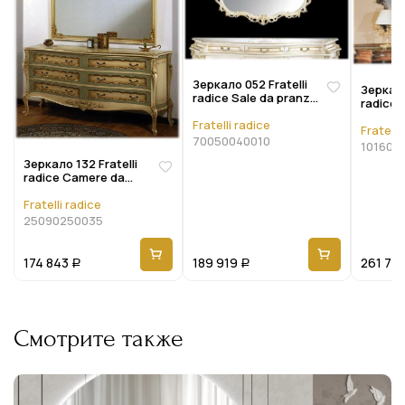
Зеркало 052 Fratelli
Зеркало
radice Sale da pranzo
radice 
70050040010
101605
Fratelli radice
Fratelli
70050040010
101605
Зеркало 132 Fratelli
radice Camere da
letto 25090250035
Fratelli radice
25090250035
174 843
189 919
261 70
Р
Р
Смотрите также