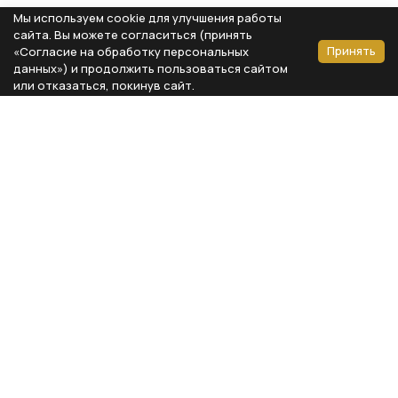
Мы используем cookie для улучшения работы
сайта. Вы можете согласиться (принять
Принять
«Согласие на обработку персональных
данных») и продолжить пользоваться сайтом
или отказаться, покинув сайт.
Способы оплаты
Каталог
Реквизиты компании
Типы предметов
ООО «Мебель Бизнес Комфорт»
Столовая
Адрес: 115230, г. Москва,
Каширское шоссе, д. 3, корп. 2,
Кухня
стр. 9, офис А310
Спальня
ИНН 7724804792