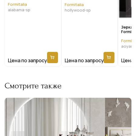
Formitalia
Formitalia
alabama-sp
hollywood-sp
Зеркал
Formita
Aoyama
Formita
aoyama
Цена по запросу
Цена по запросу
Цена 
Смотрите также