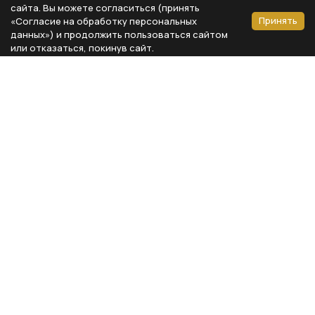
сайта. Вы можете согласиться (принять
Принять
«Согласие на обработку персональных
данных») и продолжить пользоваться сайтом
или отказаться, покинув сайт.
Способы оплаты
Каталог
Реквизиты компании
Типы предметов
ООО «Мебель Бизнес Комфорт»
Столовая
Адрес: 115230, г. Москва,
Каширское шоссе, д. 3, корп. 2,
Кухня
стр. 9, офис А310
Спальня
ИНН 7724804792
Кабинет
КПП 772401001