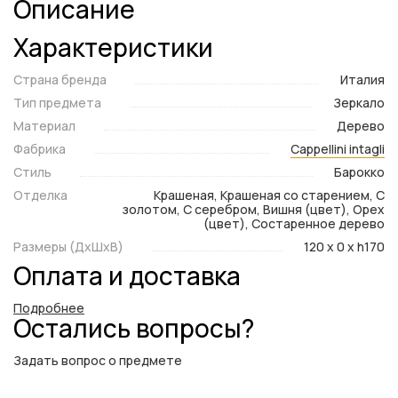
Описание
Характеристики
Страна бренда
Италия
Тип предмета
Зеркало
Материал
Дерево
Фабрика
Cappellini intagli
Стиль
Барокко
Отделка
Крашеная, Крашеная со старением, С
золотом, С серебром, Вишня (цвет), Орех
(цвет), Состаренное дерево
Размеры (ДxШxВ)
120 x 0 x h170
Оплата и доставка
Подробнее
Остались вопросы?
Задать вопрос о предмете