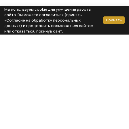
Мы используем cookie для улучшения работы
сайта. Вы можете согласиться (принять
Принять
«Согласие на обработку персональных
данных») и продолжить пользоваться сайтом
или отказаться, покинув сайт.
Способы оплаты
Каталог
Реквизиты компании
Типы предметов
ООО «Мебель Бизнес Комфорт»
Столовая
Адрес: 115230, г. Москва,
Каширское шоссе, д. 3, корп. 2,
Кухня
стр. 9, офис А310