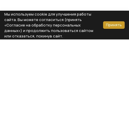
Мы используем cookie для улучшения работы
сайта. Вы можете согласиться (принять
Принять
«Согласие на обработку персональных
данных») и продолжить пользоваться сайтом
или отказаться, покинув сайт.
Способы оплаты
Каталог
Реквизиты компании
Типы предметов
ООО «Мебель Бизнес Комфорт»
Столовая
Адрес: 115230, г. Москва,
Каширское шоссе, д. 3, корп. 2,
Кухня