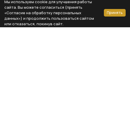
Мы используем cookie для улучшения работы
сайта. Вы можете согласиться (принять
Принять
«Согласие на обработку персональных
данных») и продолжить пользоваться сайтом
или отказаться, покинув сайт.
Способы оплаты
Каталог
Реквизиты компании
Типы предметов
ООО «Мебель Бизнес Комфорт»
Столовая
Адрес: 115230, г. Москва,
Каширское шоссе, д. 3, корп. 2,
Кухня
стр. 9, офис А310
Спальня
ИНН 7724804792