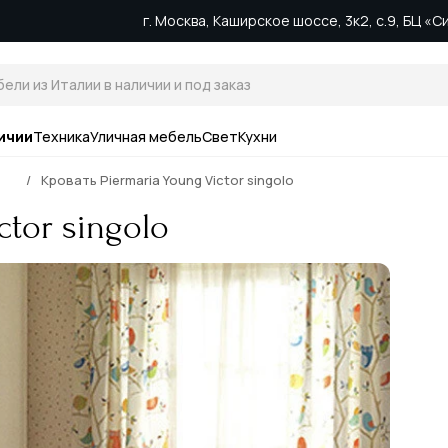
г. Москва, Каширское шоссе, 3к2, с.9, БЦ «
ичии
Техника
Уличная мебель
Свет
Кухни
Кровать Piermaria Young Victor singolo
ctor singolo