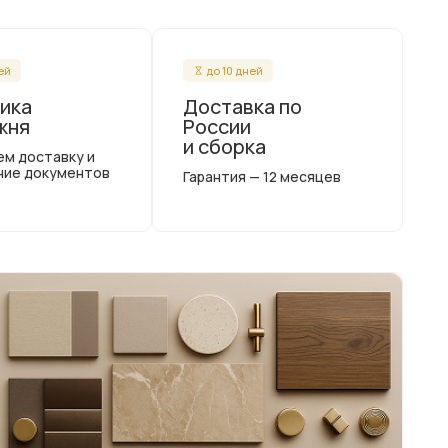
ней
до 10 дней
ика
Доставка по
жня
России
и сборка
ем доставку и
ние документов
Гарантия — 12 месяцев