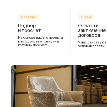
до 3 дней
1 день
Подбор
Оплата и
и просчёт
заключение
договора
На основе вашего проекта
мы подбираем позиции и
У нас действуют
готовим просчёт
условия оплаты