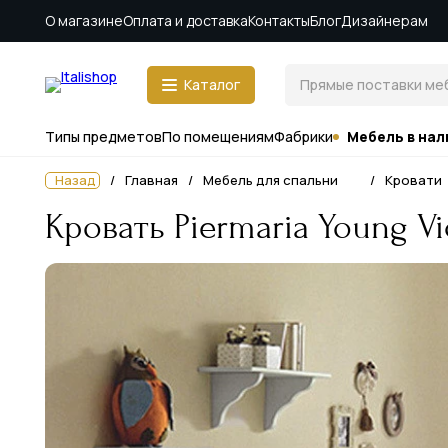
О магазине
Оплата и доставка
Контакты
Блог
Дизайнерам
Каталог
Типы предметов
По помещениям
Фабрики
Мебель в нал
Назад
Главная
Мебель для спальни
Кровати
Кровать Piermaria Young Vi