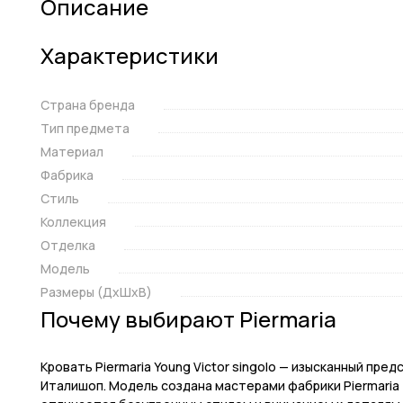
Описание
Характеристики
Страна бренда
Тип предмета
Материал
Фабрика
Стиль
Коллекция
Отделка
Модель
Размеры (ДxШxВ)
Почему выбирают Piermaria
Кровать Piermaria Young Victor singolo — изысканный пр
Италишоп. Модель создана мастерами фабрики Piermaria 