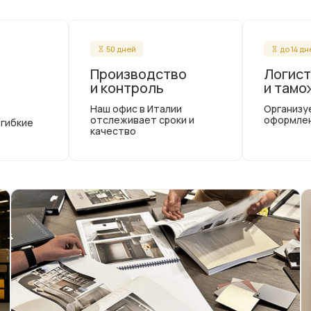
50 дней
до 14 д
Производство
Логист
и контроль
и тамо
Наш офис в Италии
Организу
отслеживает сроки и
оформле
 гибкие
качество