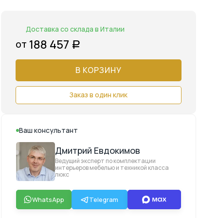
Доставка со склада в Италии
188 457
от
Р
В КОРЗИНУ
Заказ в один клик
Ваш консультант
Дмитрий Евдокимов
Ведущий эксперт по комплектации
интерьеров мебелью и техникой класса
люкс
WhatsApp
Telegram