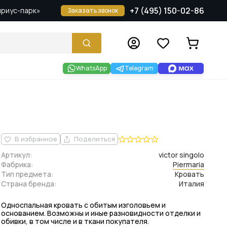
+7 (495) 150-02-86
Сириус-парк»
Заказать звонок
WhatsApp
Telegram
В избранное
Поделиться
Артикул:
victor singolo
Фабрика:
Piermaria
Тип предмета:
Кровать
Страна бренда:
Италия
Односпальная кровать с обитым изголовьем и
основанием. Возможны и иные разновидности отделки и
обивки, в том числе и в ткани покупателя.