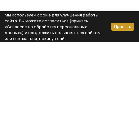
Мы используем cookie для улучшения работы
сайта. Вы можете согласиться (принять
Принять
«Согласие на обработку персональных
данных») и продолжить пользоваться сайтом
или отказаться, покинув сайт.
Способы оплаты
Каталог
Реквизиты компании
Типы предметов
ООО «Мебель Бизнес Комфорт»
Столовая
Адрес: 115230, г. Москва,
Каширское шоссе, д. 3, корп. 2,
Кухня