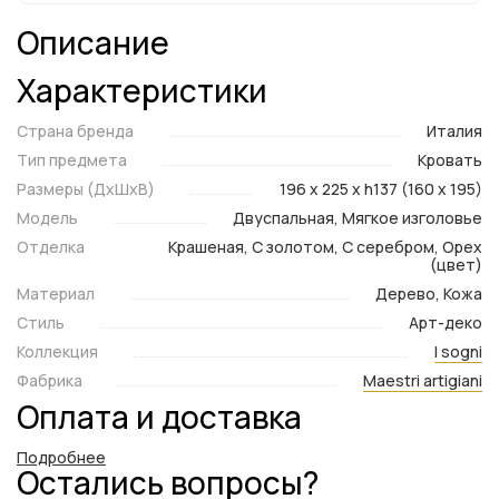
Описание
Характеристики
Страна бренда
Италия
Тип предмета
Кровать
Размеры (ДxШxВ)
196 x 225 x h137 (160 x 195)
Модель
Двуспальная, Мягкое изголовье
Отделка
Крашеная, С золотом, С серебром, Орех
(цвет)
Материал
Дерево, Кожа
Стиль
Арт-деко
Коллекция
I sogni
Фабрика
Maestri artigiani
Оплата и доставка
Подробнее
Остались вопросы?