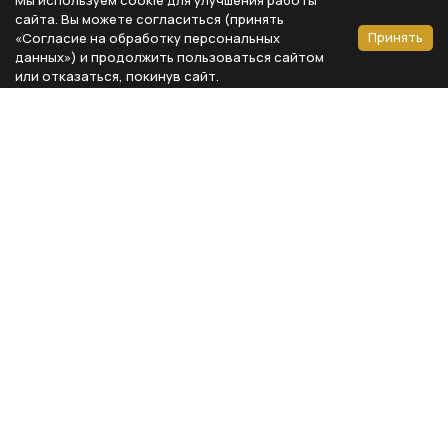
сайта. Вы можете согласиться (принять
Принять
«Согласие на обработку персональных
данных») и продолжить пользоваться сайтом
или отказаться, покинув сайт.
Способы оплаты
Каталог
Реквизиты компании
Типы предметов
ООО «Мебель Бизнес Комфорт»
Столовая
Адрес: 115230, г. Москва,
Каширское шоссе, д. 3, корп. 2,
Кухня
стр. 9, офис А310
Спальня
ИНН 7724804792
Кабинет