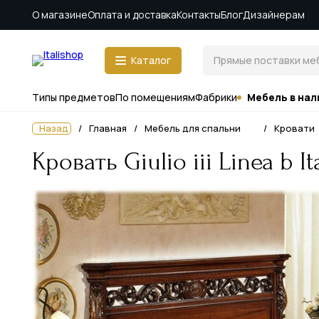
О магазине
Оплата и доставка
Контакты
Блог
Дизайнерам
Каталог
Типы предметов
По помещениям
Фабрики
Мебель в нал
Назад
Главная
Мебель для спальни
Кровати
Кровать Giulio iii Linea b I