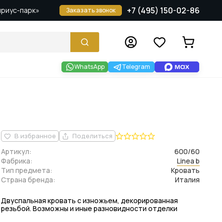
+7 (495) 150-02-86
Сириус-парк»
Заказать звонок
WhatsApp
Telegram
В избранное
Поделиться
Артикул:
600/60
Фабрика:
Linea b
Тип предмета:
Кровать
Страна бренда:
Италия
Двуспальная кровать с изножьем, декорированная
резьбой. Возможны и иные разновидности отделки