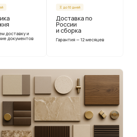
ней
до 10 дней
ика
Доставка по
жня
России
и сборка
ем доставку и
ние документов
Гарантия — 12 месяцев