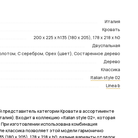
Италия
Кровать
200 x 225 x h135 (180 x 205), 178 x 218 x h0
Двуспальная
золотом, С серебром, Орех (цвет), Состаренное дерево
Дерево
Классика
Italian style 02
Linea b
канный представитель категории Кровати в ассортименте
лия). Входит в коллекцию «Italian style 02», которая
 При изготовлении использована комбинация
ле классика позволяет этой модели гармонично
 (180 x 205), 178 x 218 x h0, разные варианты отделок,