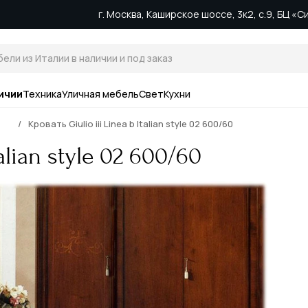
г. Москва, Каширское шоссе, 3к2, с.9, БЦ «
ичии
Техника
Уличная мебель
Свет
Кухни
Кровать Giulio iii Linea b Italian style 02 600/60
talian style 02 600/60