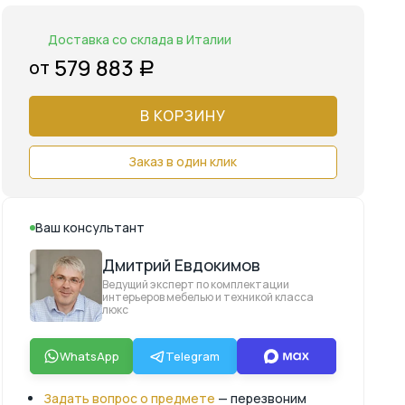
Доставка со склада в Италии
579 883
от
Р
В КОРЗИНУ
Заказ в один клик
Ваш консультант
Дмитрий Евдокимов
Ведущий эксперт по комплектации
интерьеров мебелью и техникой класса
люкс
WhatsApp
Telegram
Задать вопрос о предмете
— перезвоним