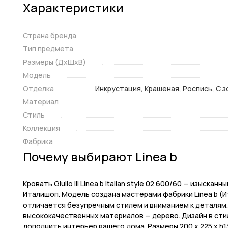
Характеристики
Страна бренда
Тип предмета
Размеры (ДxШxВ)
Модель
Отделка
Инкрустация, Крашеная, Роспись, С 
Материал
Стиль
Коллекция
Фабрика
Почему выбирают Linea b
Кровать Giulio iii Linea b Italian style 02 600/60 — изыс
Италишоп. Модель создана мастерами фабрики Linea b (Ита
отличается безупречным стилем и вниманием к деталям.
высококачественных материалов — дерево. Дизайн в сти
дополнить интерьер вашего дома. Размеры 200 x 225 x h135