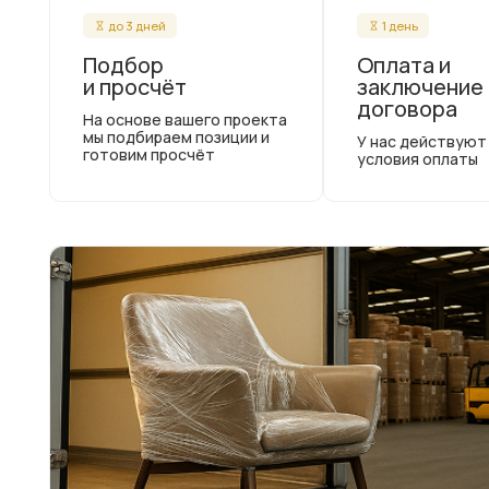
до 3 дней
1 день
Подбор
Оплата и
и просчёт
заключение
договора
На основе вашего проекта
мы подбираем позиции и
У нас действуют
готовим просчёт
условия оплаты