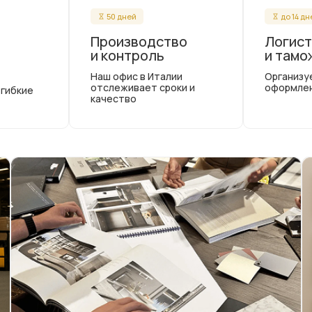
50 дней
до 14 д
Производство
Логист
и контроль
и тамо
Наш офис в Италии
Организу
отслеживает сроки и
оформле
 гибкие
качество