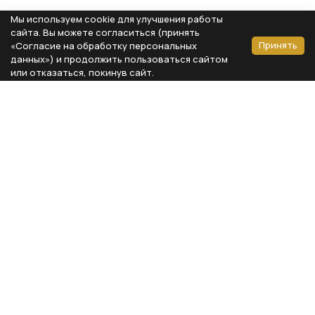
Мы используем cookie для улучшения работы
сайта. Вы можете согласиться (принять
Принять
«Согласие на обработку персональных
данных») и продолжить пользоваться сайтом
или отказаться, покинув сайт.
Способы оплаты
Каталог
Реквизиты компании
Типы предметов
ООО «Мебель Бизнес Комфорт»
Столовая
Адрес: 115230, г. Москва,
Каширское шоссе, д. 3, корп. 2,
Кухня
стр. 9, офис А310