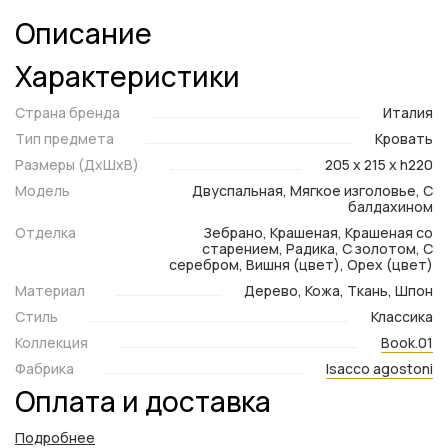
Описание
Характеристики
Страна бренда
Италия
Тип предмета
Кровать
Размеры (ДxШxВ)
205 x 215 x h220
Модель
Двуспальная, Мягкое изголовье, С
балдахином
Отделка
Зебрано, Крашеная, Крашеная со
старением, Радика, С золотом, С
серебром, Вишня (цвет), Орех (цвет)
Материал
Дерево, Кожа, Ткань, Шпон
Стиль
Классика
Коллекция
Book.01
Фабрика
Isacco agostoni
Оплата и доставка
Подробнее